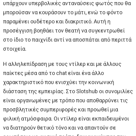
υπάρχουν υπερβολικές ανταναύσεις φωτός που θα
μπορούσαν να κουράσουν το μάτι, ενώ το φόντο
παραμένει ουδέτερο και διακριτικό. Αυτή η
προσέγγιση βοηθάει τον θεατή να συγκεντρωθεί
στο ίδιο το παιχνίδι αντί να αποσπάται από περιττά
στοιχεία.
Η αλληλεπίδραση με τους ντίλερ και με άλλους
παίκτες μέσα από το chat είναι ένα άλλο
χαρακτηριστικό που ενισχύει την κοινωνική
διάσταση της εμπειρίας. Στο Slotshub οι συνομιλίες
είναι οργανωμένες με τρόπο που αποθαρρύνει τις
προσβλητικές συμπεριφορές και προωθεί μια
φιλική ατμόσφαιρα. Οι ντίλερ είναι εκπαιδευμένοι
να διατηρούν θετικό τόνο και να απαντούν σε