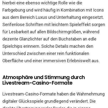
hierbei eine ebenso wichtige Rolle wie die
Farbgebung und wird häufig in Kombination mit Icons
aus dem Bereich Luxus und Unterhaltung eingesetzt.
Serifenlose Schriften mit leichtem Spieleffekt sorgen
für Lesbarkeit auf allen Bildschirmgrößen, während
dezente Glanzlichter auf den Buchstaben an edle
Spielchips erinnern. Solche Details machen den
Unterschied zwischen einer rein funktionalen
Oberfläche und einer immersiven Erlebniswelt aus.
Atmosphäre und Stimmung durch
Livestream-Casino-Formate
Livestream-Casino-Formate haben die Wahrnehmung
digitaler Glücksspiele grundlegend verändert. Die