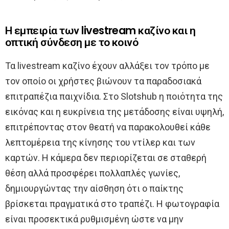
Η εμπειρία των livestream καζίνο και η
οπτική σύνδεση με το κοινό
Τα livestream καζίνο έχουν αλλάξει τον τρόπο με
τον οποίο οι χρήστες βιώνουν τα παραδοσιακά
επιτραπέζια παιχνίδια. Στο Slotshub η ποιότητα της
εικόνας και η ευκρίνεια της μετάδοσης είναι υψηλή,
επιτρέποντας στον θεατή να παρακολουθεί κάθε
λεπτομέρεια της κίνησης του ντίλερ και των
καρτών. Η κάμερα δεν περιορίζεται σε σταθερή
θέση αλλά προσφέρει πολλαπλές γωνίες,
δημιουργώντας την αίσθηση ότι ο παίκτης
βρίσκεται πραγματικά στο τραπέζι. Η φωτογραφία
είναι προσεκτικά ρυθμισμένη ώστε να μην