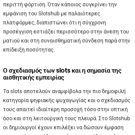
περιττή φόρτιση. Όταν κάποιος συγκρίνει την
εμφάνιση του Slotshub με παλαιότερες
πλατφόρμες, διαπιστώνει ότι η σύγχρονη
προσέγγιση εστιάζει περισσότερο στην άνεση του
ματιού και στη συναισθηματική σύνδεση παρά στην
επίδειξη ποσότητας.
Ο σχεδιασμός των slots και η σημασία της
αισθητικής εμπειρίας
Τα slots αποτελούν αναμφίβολα την πιο δημοφιλή
κατηγορία ψηφιακής ψυχαγωγίας και ο σχεδιασμός
τους απαιτεί ιδιαίτερη προσοχή τόσο στην οπτική
όσο και στη λειτουργική τους πλευρά. Στο Slotshub
οι δημιουργοί έχουν επιλέξει να δώσουν έμφαση