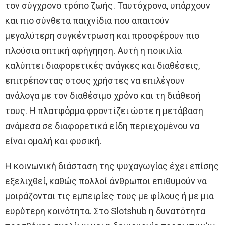
τον σύγχρονο τρόπο ζωής. Ταυτόχρονα, υπάρχουν
και πιο σύνθετα παιχνίδια που απαιτούν
μεγαλύτερη συγκέντρωση και προσφέρουν πιο
πλούσια οπτική αφήγηηση. Αυτή η ποικιλία
καλύπτει διαφορετικές ανάγκες και διαθέσεις,
επιτρέποντας στους χρήστες να επιλέγουν
ανάλογα με τον διαθέσιμο χρόνο και τη διάθεσή
τους. Η πλατφόρμα φροντίζει ώστε η μετάβαση
ανάμεσα σε διαφορετικά είδη περιεχομένου να
είναι ομαλή και φυσική.
Η κοινωνική διάσταση της ψυχαγωγίας έχει επίσης
εξελιχθεί, καθώς πολλοί άνθρωποι επιθυμούν να
μοιράζονται τις εμπειρίες τους με φίλους ή με μια
ευρύτερη κοινότητα. Στο Slotshub η δυνατότητα