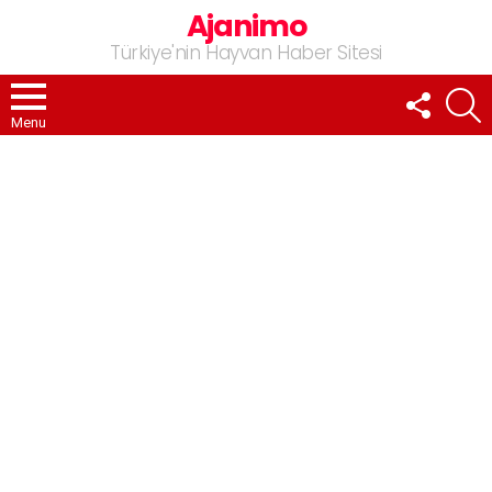
Ajanimo
Türkiye'nin Hayvan Haber Sitesi
FOLLOW
A
US
Menu