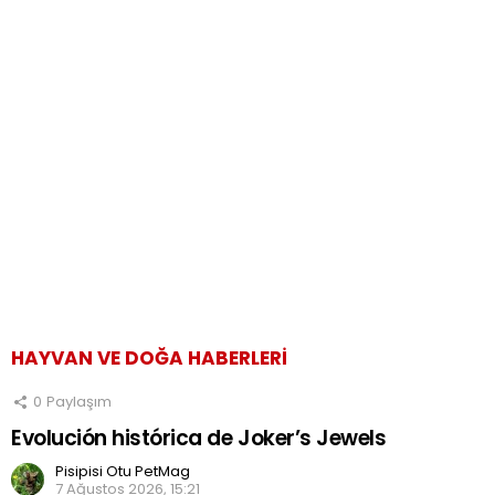
HAYVAN VE DOĞA HABERLERI
0
Paylaşım
Evolución histórica de Joker’s Jewels
Pisipisi Otu PetMag
7 Ağustos 2026, 15:21