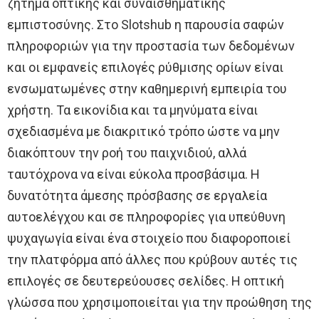
ζήτημα οπτικής και συναισθηματικής
εμπιστοσύνης. Στο Slotshub η παρουσία σαφών
πληροφοριών για την προστασία των δεδομένων
και οι εμφανείς επιλογές ρύθμισης ορίων είναι
ενσωματωμένες στην καθημερινή εμπειρία του
χρήστη. Τα εικονίδια και τα μηνύματα είναι
σχεδιασμένα με διακριτικό τρόπο ώστε να μην
διακόπτουν την ροή του παιχνιδιού, αλλά
ταυτόχρονα να είναι εύκολα προσβάσιμα. Η
δυνατότητα άμεσης πρόσβασης σε εργαλεία
αυτοελέγχου και σε πληροφορίες για υπεύθυνη
ψυχαγωγία είναι ένα στοιχείο που διαφοροποιεί
την πλατφόρμα από άλλες που κρύβουν αυτές τις
επιλογές σε δευτερεύουσες σελίδες. Η οπτική
γλώσσα που χρησιμοποιείται για την προώθηση της