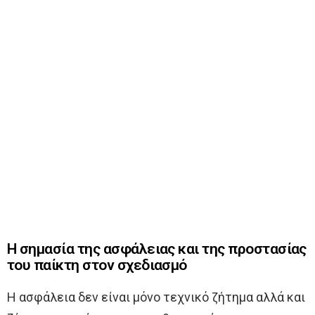
Η σημασία της ασφάλειας και της προστασίας
του παίκτη στον σχεδιασμό
Η ασφάλεια δεν είναι μόνο τεχνικό ζήτημα αλλά και