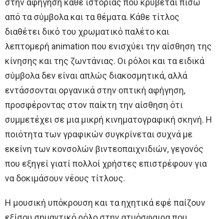
στην αφήγηση κάθε ιστορίας που κρύβεται πίσω
από τα σύμβολα και τα θέματα. Κάθε τίτλος
διαθέτει δικό του χρωματικό παλέτο και
λεπτομερή animation που ενισχύει την αίσθηση της
κίνησης και της ζωντάνιας. Οι ρόλοι και τα ειδικά
σύμβολα δεν είναι απλώς διακοσμητικά, αλλά
εντάσσονται οργανικά στην οπτική αφήγηση,
προσφέροντας στον παίκτη την αίσθηση ότι
συμμετέχει σε μια μικρή κινηματογραφική σκηνή. Η
ποιότητα των γραφικών συγκρίνεται συχνά με
εκείνη των κονσολών βιντεοπαιχνιδιών, γεγονός
που εξηγεί γιατί πολλοί χρήστες επιστρέφουν για
να δοκιμάσουν νέους τίτλους.
Η μουσική υπόκρουση και τα ηχητικά εφέ παίζουν
εξίσου σημαντικό ρόλο στην ατμόσφαιρα που