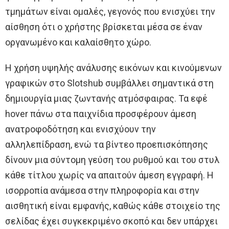
τμημάτων είναι ομαλές, γεγονός που ενισχύει την
αίσθηση ότι ο χρήστης βρίσκεται μέσα σε έναν
οργανωμένο και καλαίσθητο χώρο.
Η χρήση υψηλής ανάλυσης εικόνων και κινούμενων
γραφικών στο Slotshub συμβάλλει σημαντικά στη
δημιουργία μιας ζωντανής ατμόσφαιρας. Τα εφέ
hover πάνω στα παιχνίδια προσφέρουν άμεση
ανατροφοδότηση και ενισχύουν την
αλληλεπίδραση, ενώ τα βίντεο προεπισκόπησης
δίνουν μια σύντομη γεύση του ρυθμού και του στυλ
κάθε τίτλου χωρίς να απαιτούν άμεση εγγραφή. Η
ισορροπία ανάμεσα στην πληροφορία και στην
αισθητική είναι εμφανής, καθώς κάθε στοιχείο της
σελίδας έχει συγκεκριμένο σκοπό και δεν υπάρχει