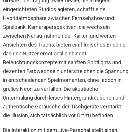
direkte Übertragung realer Dealer, die in eigens
eingerichteten Studios agieren, schafft eine
Hybridatmosphäre zwischen Fernsehshow und
Spielbank. Kameraperspektiven, die wechseln
zwischen Nahaufnahmen der Karten und weiten
Ansichten des Tischs, bieten ein filmisches Erlebnis,
das den Nutzer emotional einbindet.
Beleuchtungskonzepte mit sanften Spotlights und
dezenten Farbwechseln unterstreichen die Spannung
in entscheidenden Spielmomenten, ohne jedoch in
grelles Neon zu verfallen. Die akustische
Untermalung durch leises Hintergrundrauschen und
authentische Geräusche der Tischgeräte verstärkt
die Illusion, sich tatsächlich vor Ort zu befinden.
Die Interaktion mit dem Live-Personal stellt einen