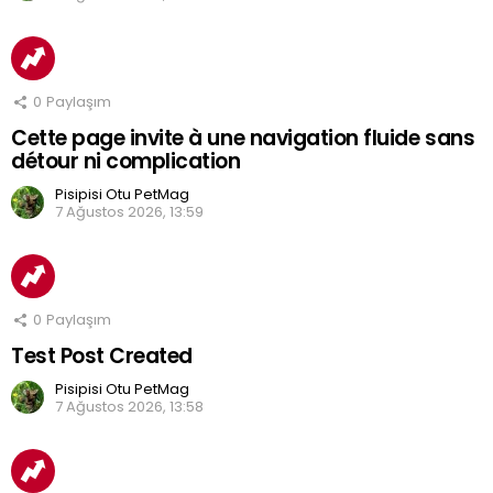
0
Paylaşım
Cette page invite à une navigation fluide sans
détour ni complication
Pisipisi Otu PetMag
7 Ağustos 2026, 13:59
0
Paylaşım
Test Post Created
Pisipisi Otu PetMag
7 Ağustos 2026, 13:58