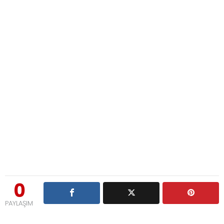
0
PAYLAŞIM