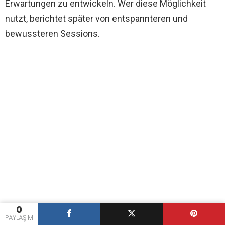
Erwartungen zu entwickeln. Wer diese Möglichkeit
nutzt, berichtet später von entspannteren und
bewussteren Sessions.
0
PAYLAŞIM