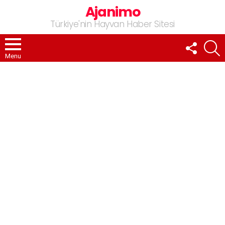
Ajanimo
Türkiye'nin Hayvan Haber Sitesi
FOLLOW
A
US
Menu