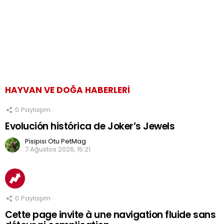
HAYVAN VE DOĞA HABERLERI
0
Paylaşım
Evolución histórica de Joker’s Jewels
Pisipisi Otu PetMag
7 Ağustos 2026, 15:21
0
Paylaşım
Cette page invite à une navigation fluide sans