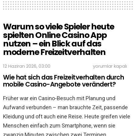
Warum so viele Spieler heute
spielten Online Casino App
nutzen – ein Blick auf das
moderne Freizeitverhalten
Warum
12 Haziran 2026, 03:00
yorumlar kapalı
so
Wie hat sich das Freizeitverhalten durch
viele
Spieler
mobile Casino-Angebote verändert?
heute
spielten
Früher war ein Casino-Besuch mit Planung und
Online
Casino
Aufwand verbunden – man brauchte Zeit, passende
App
nutzen
Kleidung und oft auch eine Reise. Heute greifen viele
–
Menschen einfach zum Smartphone, wenn sie
ein
Blick
zwanzig Minuten zwischen zwei Terminen