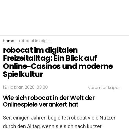
You are here:
Home
robocat im digitalen Freizeitalltag: Ein Blick auf Online-Casinos und moderne Spielkultur
robocat im digitalen
Freizeitalltag: Ein Blick auf
Online-Casinos und moderne
Spielkultur
robocat
12 Haziran 2026, 03:00
yorumlar kapalı
im
Wie sich robocat in der Welt der
digitalen
Freizeitalltag:
Onlinespiele verankert hat
Ein
Blick
Seit einigen Jahren begleitet robocat viele Nutzer
auf
Online-
durch den Alltag, wenn sie sich nach kurzer
Casinos