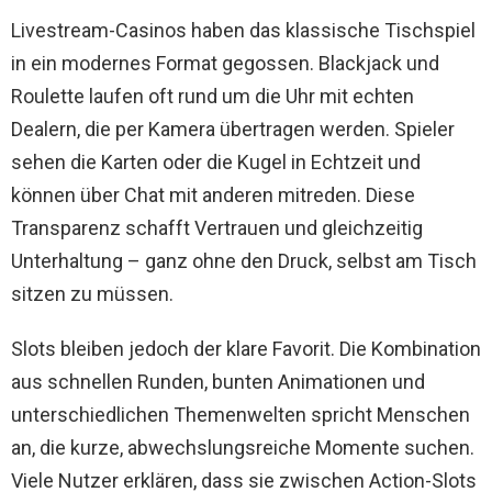
Livestream-Casinos haben das klassische Tischspiel
in ein modernes Format gegossen. Blackjack und
Roulette laufen oft rund um die Uhr mit echten
Dealern, die per Kamera übertragen werden. Spieler
sehen die Karten oder die Kugel in Echtzeit und
können über Chat mit anderen mitreden. Diese
Transparenz schafft Vertrauen und gleichzeitig
Unterhaltung – ganz ohne den Druck, selbst am Tisch
sitzen zu müssen.
Slots bleiben jedoch der klare Favorit. Die Kombination
aus schnellen Runden, bunten Animationen und
unterschiedlichen Themenwelten spricht Menschen
an, die kurze, abwechslungsreiche Momente suchen.
Viele Nutzer erklären, dass sie zwischen Action-Slots