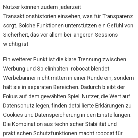
Nutzer können zudem jederzeit
Transaktionshistorien einsehen, was für Transparenz
sorgt. Solche Funktionen unterstützen ein Gefühl von
Sicherheit, das vor allem bei längeren Sessions
wichtig ist.
Ein weiterer Punkt ist die klare Trennung zwischen
Werbung und Spielinhalten. robocat blendet
Werbebanner nicht mitten in einer Runde ein, sondern
hält sie in separaten Bereichen. Dadurch bleibt der
Fokus auf dem gewählten Spiel. Nutzer, die Wert auf
Datenschutz legen, finden detaillierte Erklärungen zu
Cookies und Datenspeicherung in den Einstellungen.
Die Kombination aus technischer Stabilität und
praktischen Schutzfunktionen macht robocat für