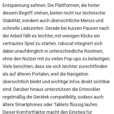
und
Entspannung sehnen. Die Plattformen, die hinter
moderne
diesem Begriff stehen, bieten nicht nur technische
Spielkultur
için
Stabilität, sondern auch übersichtliche Menüs und
schnelle Ladezeiten. Gerade bei kurzen Pausen nach
der Arbeit fällt es leichter, mit wenigen Klicks ein
vertrautes Spiel zu starten. robocat integriert sich
dabei unaufdringlich in unterschiedliche Routinen,
ohne den Nutzer mit zu vielen Pop-ups zu belästigen.
Viele berichten, dass sie sich leichter zurechtfinden
als auf älteren Portalen, weil die Navigation
übersichtlich bleibt und wichtige Infos direkt sichtbar
sind. Darüber hinaus unterstützen die Entwickler
regelmäßig die Gerätek compatibility, sodass auch
ältere Smartphones oder Tablets flüssig laufen.
Dieser Komfortfaktor macht den Einstieg für