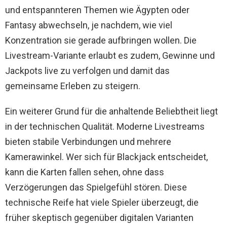
und entspannteren Themen wie Ägypten oder
Fantasy abwechseln, je nachdem, wie viel
Konzentration sie gerade aufbringen wollen. Die
Livestream-Variante erlaubt es zudem, Gewinne und
Jackpots live zu verfolgen und damit das
gemeinsame Erleben zu steigern.
Ein weiterer Grund für die anhaltende Beliebtheit liegt
in der technischen Qualität. Moderne Livestreams
bieten stabile Verbindungen und mehrere
Kamerawinkel. Wer sich für Blackjack entscheidet,
kann die Karten fallen sehen, ohne dass
Verzögerungen das Spielgefühl stören. Diese
technische Reife hat viele Spieler überzeugt, die
früher skeptisch gegenüber digitalen Varianten