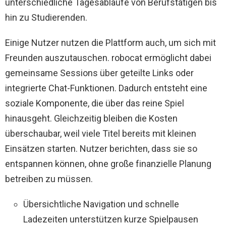
unterschiedliche Tagesabläufe von Berufstätigen bis
hin zu Studierenden.
Einige Nutzer nutzen die Plattform auch, um sich mit
Freunden auszutauschen. robocat ermöglicht dabei
gemeinsame Sessions über geteilte Links oder
integrierte Chat-Funktionen. Dadurch entsteht eine
soziale Komponente, die über das reine Spiel
hinausgeht. Gleichzeitig bleiben die Kosten
überschaubar, weil viele Titel bereits mit kleinen
Einsätzen starten. Nutzer berichten, dass sie so
entspannen können, ohne große finanzielle Planung
betreiben zu müssen.
Übersichtliche Navigation und schnelle
Ladezeiten unterstützen kurze Spielpausen