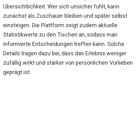
Übersichtlichkeit. Wer sich unsicher fühlt, kann
zunächst als Zuschauer bleiben und später selbst
einsteigen. Die Plattform zeigt zudem aktuelle
Statistikwerte zu den Tischen an, sodass man
informierte Entscheidungen treffen kann. Solche
Details tragen dazu bei, dass das Erlebnis weniger
zufällig wirkt und stärker von persönlichen Vorlieben
geprägt ist.