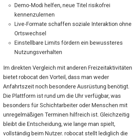
Demo-Modi helfen, neue Titel risikofrei
kennenzulernen
Live-Formate schaffen soziale Interaktion ohne
Ortswechsel
Einstellbare Limits fördern ein bewussteres
Nutzungsverhalten
Im direkten Vergleich mit anderen Freizeitaktivitäten
bietet robocat den Vorteil, dass man weder
Anfahrtszeit noch besondere Ausrüstung benötigt.
Die Plattform ist rund um die Uhr verfügbar, was
besonders für Schichtarbeiter oder Menschen mit
unregelmäßigen Terminen hilfreich ist. Gleichzeitig
bleibt die Entscheidung, wie lange man spielt,
vollständig beim Nutzer. robocat stellt lediglich die