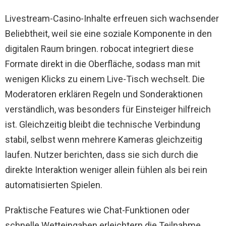
Livestream-Casino-Inhalte erfreuen sich wachsender
Beliebtheit, weil sie eine soziale Komponente in den
digitalen Raum bringen. robocat integriert diese
Formate direkt in die Oberfläche, sodass man mit
wenigen Klicks zu einem Live-Tisch wechselt. Die
Moderatoren erklären Regeln und Sonderaktionen
verständlich, was besonders für Einsteiger hilfreich
ist. Gleichzeitig bleibt die technische Verbindung
stabil, selbst wenn mehrere Kameras gleichzeitig
laufen. Nutzer berichten, dass sie sich durch die
direkte Interaktion weniger allein fühlen als bei rein
automatisierten Spielen.
Praktische Features wie Chat-Funktionen oder
schnelle Wetteingaben erleichtern die Teilnahme.