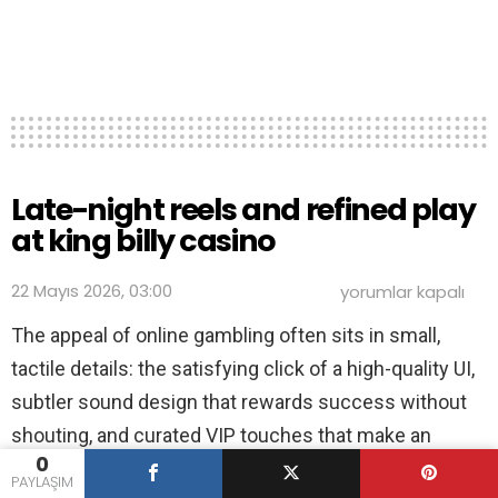
Late-night reels and refined play
at king billy casino
Late-
22 Mayıs 2026, 03:00
yorumlar kapalı
night
reels
The appeal of online gambling often sits in small,
and
tactile details: the satisfying click of a high-quality UI,
refined
play
subtler sound design that rewards success without
at
king
shouting, and curated VIP touches that make an
billy
0
evening feel intentionally polished rather than
casino
PAYLAŞIM
için