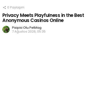
0
Paylaşım
Privacy Meets Playfulness in the Best
Anonymous Casinos Online
Pisipisi Otu PetMag
7 Ağustos 2026, 05:35