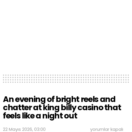
An evening of bright reels and
chatter at king billy casino that
feels like a night out
An
22 Mayıs 2026, 03:00
yorumlar kapalı