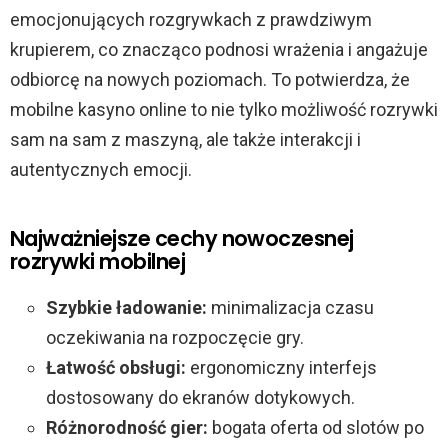
emocjonujących rozgrywkach z prawdziwym
krupierem, co znacząco podnosi wrażenia i angażuje
odbiorcę na nowych poziomach. To potwierdza, że
mobilne kasyno online to nie tylko możliwość rozrywki
sam na sam z maszyną, ale także interakcji i
autentycznych emocji.
Najważniejsze cechy nowoczesnej
rozrywki mobilnej
Szybkie ładowanie:
minimalizacja czasu
oczekiwania na rozpoczęcie gry.
Łatwość obsługi:
ergonomiczny interfejs
dostosowany do ekranów dotykowych.
Różnorodność gier:
bogata oferta od slotów po