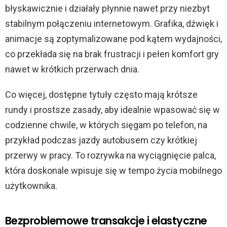
błyskawicznie i działały płynnie nawet przy niezbyt
stabilnym połączeniu internetowym. Grafika, dźwięk i
animacje są zoptymalizowane pod kątem wydajności,
co przekłada się na brak frustracji i pełen komfort gry
nawet w krótkich przerwach dnia.
Co więcej, dostępne tytuły często mają krótsze
rundy i prostsze zasady, aby idealnie wpasować się w
codzienne chwile, w których sięgam po telefon, na
przykład podczas jazdy autobusem czy krótkiej
przerwy w pracy. To rozrywka na wyciągnięcie palca,
która doskonale wpisuje się w tempo życia mobilnego
użytkownika.
Bezproblemowe transakcje i elastyczne