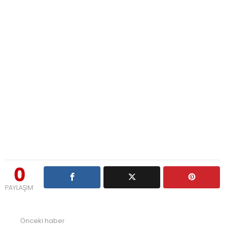
0
PAYLAŞIM
Önceki haber
See