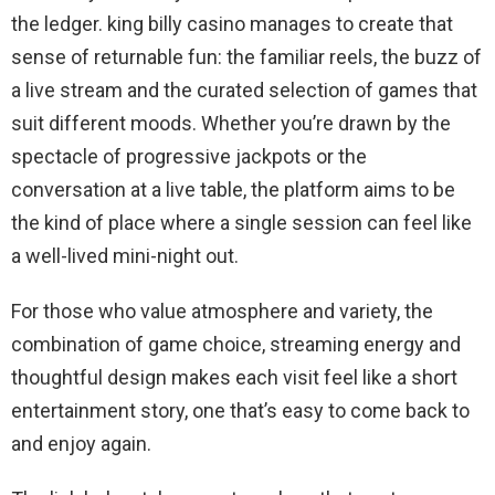
the ledger. king billy casino manages to create that
sense of returnable fun: the familiar reels, the buzz of
a live stream and the curated selection of games that
suit different moods. Whether you’re drawn by the
spectacle of progressive jackpots or the
conversation at a live table, the platform aims to be
the kind of place where a single session can feel like
a well-lived mini-night out.
For those who value atmosphere and variety, the
combination of game choice, streaming energy and
thoughtful design makes each visit feel like a short
entertainment story, one that’s easy to come back to
and enjoy again.