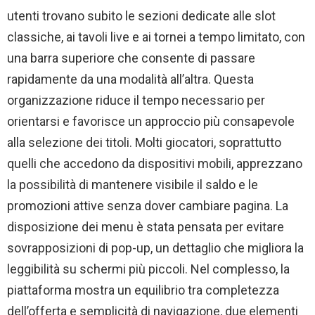
scelte
utenti trovano subito le sezioni dedicate alle slot
personalizzate
için
classiche, ai tavoli live e ai tornei a tempo limitato, con
una barra superiore che consente di passare
rapidamente da una modalità all’altra. Questa
organizzazione riduce il tempo necessario per
orientarsi e favorisce un approccio più consapevole
alla selezione dei titoli. Molti giocatori, soprattutto
quelli che accedono da dispositivi mobili, apprezzano
la possibilità di mantenere visibile il saldo e le
promozioni attive senza dover cambiare pagina. La
disposizione dei menu è stata pensata per evitare
sovrapposizioni di pop-up, un dettaglio che migliora la
leggibilità su schermi più piccoli. Nel complesso, la
piattaforma mostra un equilibrio tra completezza
dell’offerta e semplicità di navigazione, due elementi