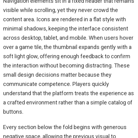
Navigation elements sit in a fixed header that remains
visible while scrolling, yet they never crowd the
content area. Icons are rendered in a flat style with
minimal shadows, keeping the interface consistent
across desktop, tablet, and mobile. When users hover
over a game tile, the thumbnail expands gently with a
soft light glow, offering enough feedback to confirm
the interaction without becoming distracting. These
small design decisions matter because they
communicate competence. Players quickly
understand that the platform treats the experience as
a crafted environment rather than a simple catalog of
buttons.
Every section below the fold begins with generous
negative space, allowing the previous visual to