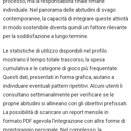
processo, ma la responsabilità finale rimane
individuale. Nel panorama delle abitudini di svago
contemporanee, la capacità di integrare queste attività
in modo sostenibile diventa quindi un fattore rilevante
per la soddisfazione a lungo termine.
Le statistiche di utilizzo disponibili nel profilo
mostrano il tempo totale trascorso, la spesa
cumulativa e le categorie di gioco più frequentate.
Questi dati, presentati in forma grafica, aiutano a
individuare eventuali pattern ripetitivi. Alcuni utenti li
consultano settimanalmente per verificare se le
proprie abitudini si allineano con gli obiettivi prefissati.
La possibilità di scaricare un report mensile in
formato PDF agevola l’integrazione con altre forme di
monitoraggio personale. Nel complesso, la