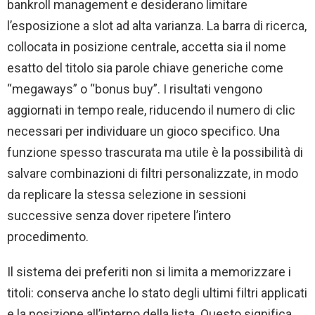
bankroll management e desiderano limitare
l’esposizione a slot ad alta varianza. La barra di ricerca,
collocata in posizione centrale, accetta sia il nome
esatto del titolo sia parole chiave generiche come
“megaways” o “bonus buy”. I risultati vengono
aggiornati in tempo reale, riducendo il numero di clic
necessari per individuare un gioco specifico. Una
funzione spesso trascurata ma utile è la possibilità di
salvare combinazioni di filtri personalizzate, in modo
da replicare la stessa selezione in sessioni
successive senza dover ripetere l’intero
procedimento.
Il sistema dei preferiti non si limita a memorizzare i
titoli: conserva anche lo stato degli ultimi filtri applicati
e la posizione all’interno della lista. Questo significa