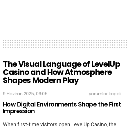
The Visual Language of LevelUp
Casino and How Atmosphere
Shapes Modern Play
The
9 Haziran 2025, 06:05
yorumlar kapalı
Visual
How Digital Environments Shape the First
Language
of
Impression
LevelUp
Casino
When first-time visitors open LevelUp Casino, the
and
How