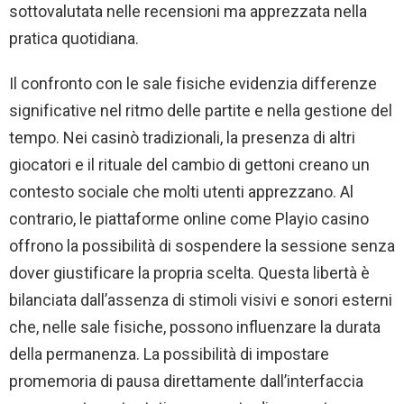
sottovalutata nelle recensioni ma apprezzata nella
pratica quotidiana.
Il confronto con le sale fisiche evidenzia differenze
significative nel ritmo delle partite e nella gestione del
tempo. Nei casinò tradizionali, la presenza di altri
giocatori e il rituale del cambio di gettoni creano un
contesto sociale che molti utenti apprezzano. Al
contrario, le piattaforme online come Playio casino
offrono la possibilità di sospendere la sessione senza
dover giustificare la propria scelta. Questa libertà è
bilanciata dall’assenza di stimoli visivi e sonori esterni
che, nelle sale fisiche, possono influenzare la durata
della permanenza. La possibilità di impostare
promemoria di pausa direttamente dall’interfaccia