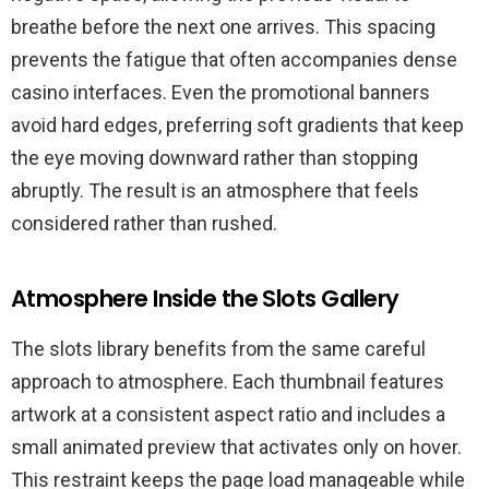
breathe before the next one arrives. This spacing
prevents the fatigue that often accompanies dense
casino interfaces. Even the promotional banners
avoid hard edges, preferring soft gradients that keep
the eye moving downward rather than stopping
abruptly. The result is an atmosphere that feels
considered rather than rushed.
Atmosphere Inside the Slots Gallery
The slots library benefits from the same careful
approach to atmosphere. Each thumbnail features
artwork at a consistent aspect ratio and includes a
small animated preview that activates only on hover.
This restraint keeps the page load manageable while