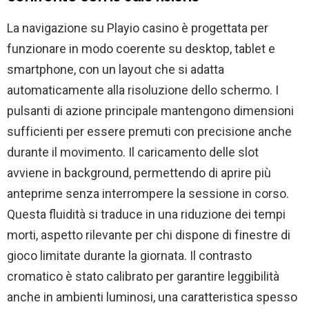
La navigazione su Playio casino è progettata per
funzionare in modo coerente su desktop, tablet e
smartphone, con un layout che si adatta
automaticamente alla risoluzione dello schermo. I
pulsanti di azione principale mantengono dimensioni
sufficienti per essere premuti con precisione anche
durante il movimento. Il caricamento delle slot
avviene in background, permettendo di aprire più
anteprime senza interrompere la sessione in corso.
Questa fluidità si traduce in una riduzione dei tempi
morti, aspetto rilevante per chi dispone di finestre di
gioco limitate durante la giornata. Il contrasto
cromatico è stato calibrato per garantire leggibilità
anche in ambienti luminosi, una caratteristica spesso