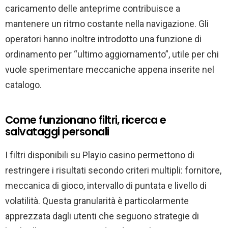
caricamento delle anteprime contribuisce a
mantenere un ritmo costante nella navigazione. Gli
operatori hanno inoltre introdotto una funzione di
ordinamento per “ultimo aggiornamento”, utile per chi
vuole sperimentare meccaniche appena inserite nel
catalogo.
Come funzionano filtri, ricerca e
salvataggi personali
I filtri disponibili su Playio casino permettono di
restringere i risultati secondo criteri multipli: fornitore,
meccanica di gioco, intervallo di puntata e livello di
volatilità. Questa granularità è particolarmente
apprezzata dagli utenti che seguono strategie di