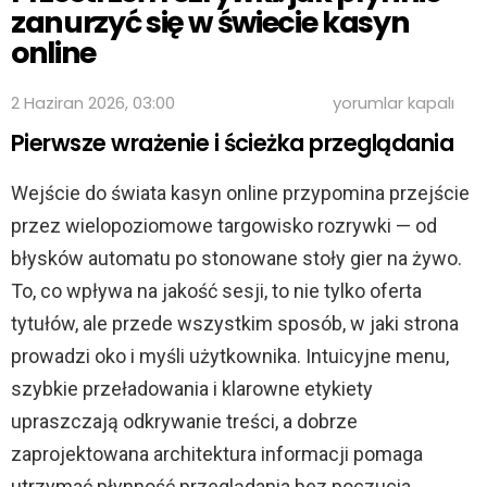
zanurzyć się w świecie kasyn
online
Przestrzeń
2 Haziran 2026, 03:00
yorumlar kapalı
rozrywki:
Pierwsze wrażenie i ścieżka przeglądania
jak
płynnie
zanurzyć
Wejście do świata kasyn online przypomina przejście
się
w
przez wielopoziomowe targowisko rozrywki — od
świecie
błysków automatu po stonowane stoły gier na żywo.
kasyn
online
To, co wpływa na jakość sesji, to nie tylko oferta
için
tytułów, ale przede wszystkim sposób, w jaki strona
prowadzi oko i myśli użytkownika. Intuicyjne menu,
szybkie przeładowania i klarowne etykiety
upraszczają odkrywanie treści, a dobrze
zaprojektowana architektura informacji pomaga
utrzymać płynność przeglądania bez poczucia