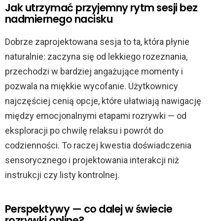
Jak utrzymać przyjemny rytm sesji bez
nadmiernego nacisku
Dobrze zaprojektowana sesja to ta, która płynie
naturalnie: zaczyna się od lekkiego rozeznania,
przechodzi w bardziej angażujące momenty i
pozwala na miękkie wycofanie. Użytkownicy
najczęściej cenią opcje, które ułatwiają nawigację
między emocjonalnymi etapami rozrywki — od
eksploracji po chwilę relaksu i powrót do
codzienności. To raczej kwestia doświadczenia
sensorycznego i projektowania interakcji niż
instrukcji czy listy kontrolnej.
Perspektywy — co dalej w świecie
rozrywki online?