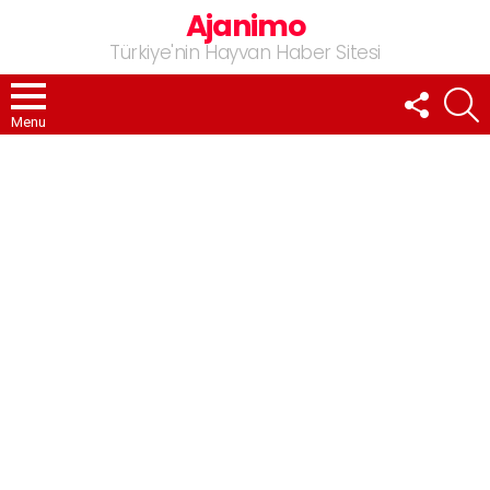
Ajanimo
Türkiye'nin Hayvan Haber Sitesi
FOLLOW
A
US
Menu