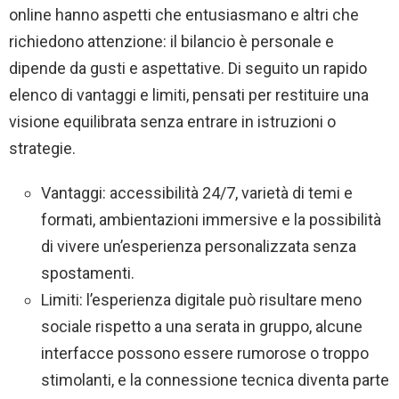
online hanno aspetti che entusiasmano e altri che
richiedono attenzione: il bilancio è personale e
dipende da gusti e aspettative. Di seguito un rapido
elenco di vantaggi e limiti, pensati per restituire una
visione equilibrata senza entrare in istruzioni o
strategie.
Vantaggi: accessibilità 24/7, varietà di temi e
formati, ambientazioni immersive e la possibilità
di vivere un’esperienza personalizzata senza
spostamenti.
Limiti: l’esperienza digitale può risultare meno
sociale rispetto a una serata in gruppo, alcune
interfacce possono essere rumorose o troppo
stimolanti, e la connessione tecnica diventa parte