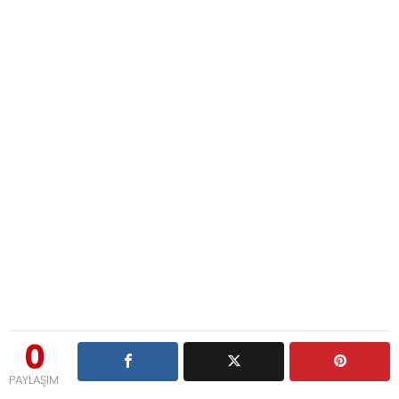
0
PAYLAŞIM