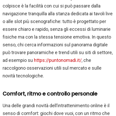
colpisce è la facilità con cui si può passare dalla
navigazione tranquilla alla stanza dedicata ai tavoli live
o alle slot più scenografiche: tutto è progettato per
essere chiaro e rapido, senza gli eccessi di luminarie
fisiche ma con la stessa tensione emotiva. In questo
senso, chi cerca informazioni sul panorama digitale
può trovare panoramiche e trend utili su siti di settore,
ad esempio su
https://puntonomadi.it/
, che
raccolgono osservazioni utili sul mercato e sulle
novità tecnologiche.
Comfort, ritmo e controllo personale
Una delle grandi novità dell’intrattenimento online è il
senso di comfort: giochi dove vuoi, con un ritmo che