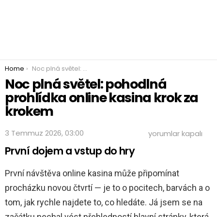
You are here:
Home
Noc plná světel: pohodlná prohlídka online kasina krok za krokem
Noc plná světel: pohodlná
prohlídka online kasina krok za
krokem
Noc
3 Temmuz 2026, 03:00
yorumlar kapalı
plná
První dojem a vstup do hry
světel:
pohodlná
prohlídka
První návštěva online kasina může připomínat
online
kasina
procházku novou čtvrtí — je to o pocitech, barvách a o
krok
tom, jak rychle najdete to, co hledáte. Já jsem se na
za
krokem
začátku nechal vést přehledností hlavní stránky, která