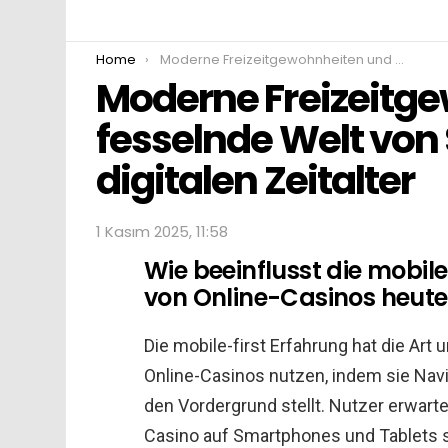
You are here:
Home
Moderne Freizeitgewohnheiten und die fesselnde Welt von Slots DJ Casino im digitalen Zeitalter
Moderne Freizeitge
fesselnde Welt von 
digitalen Zeitalter
1 Kasım 2025, 11:58
Wie beeinflusst die mobil
von Online-Casinos heute
Die mobile-first Erfahrung hat die Art
Online-Casinos nutzen, indem sie Navi
den Vordergrund stellt. Nutzer erwart
Casino auf Smartphones und Tablets 