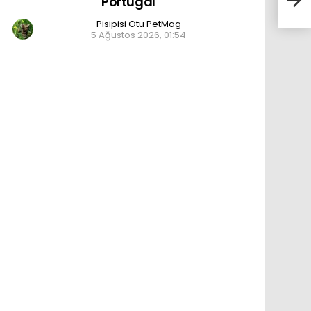
Portugal
e
as
Pisipisi Otu PetMag
melhores
5 Ağustos 2026, 01:54
odds
competitivas
em
Portugal
için