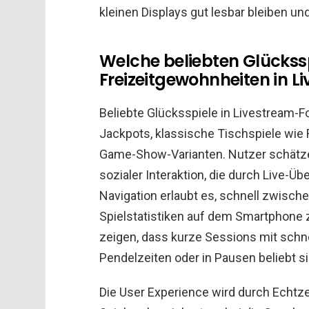
kleinen Displays gut lesbar bleiben u
Welche beliebten Glückssp
Freizeitgewohnheiten in 
Beliebte Glücksspiele in Livestream-
Jackpots, klassische Tischspiele wie 
Game-Show-Varianten. Nutzer schätze
sozialer Interaktion, die durch Live-Üb
Navigation erlaubt es, schnell zwisch
Spielstatistiken auf dem Smartphone 
zeigen, dass kurze Sessions mit sch
Pendelzeiten oder in Pausen beliebt si
Die User Experience wird durch Echtze