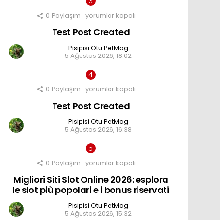
0
Paylaşım
Test
yorumlar kapalı
Post
Test Post Created
Created
için
Pisipisi Otu PetMag
5 Ağustos 2026, 18:02
0
Paylaşım
Test
yorumlar kapalı
Post
Test Post Created
Created
için
Pisipisi Otu PetMag
5 Ağustos 2026, 16:38
0
Paylaşım
Migliori
yorumlar kapalı
Siti
Migliori Siti Slot Online 2026: esplora
Slot
Online
le slot più popolari e i bonus riservati
2026:
esplora
Pisipisi Otu PetMag
le
5 Ağustos 2026, 15:32
slot