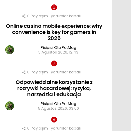
più
popolari
e
0
Paylaşım
Online
yorumlar kapalı
i
casino
bonus
Online casino mobile experience: why
mobile
riservati
experience:
convenience is key for gamers in
için
why
2026
convenience
is
Pisipisi Otu PetMag
key
5 Ağustos 2026, 12:43
for
gamers
in
2026
0
Paylaşım
için
Odpowiedzialne
yorumlar kapalı
korzystanie
Odpowiedzialne korzystanie z
z
rozrywki
rozrywki hazardowej: ryzyka,
hazardowej:
narzędzia i edukacja
ryzyka,
narzędzia
Pisipisi Otu PetMag
i
5 Ağustos 2026, 03:00
edukacja
için
0
Paylaşım
Kasynowa
yorumlar kapalı