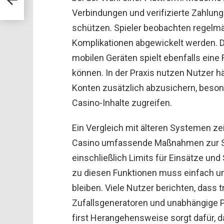
Verbindungen und verifizierte Zahlu
schützen. Spieler beobachten regelmä
Komplikationen abgewickelt werden. Di
mobilen Geräten spielt ebenfalls eine 
können. In der Praxis nutzen Nutzer hä
Konten zusätzlich abzusichern, beso
Casino-Inhalte zugreifen.
Ein Vergleich mit älteren Systemen zei
Casino umfassende Maßnahmen zur Spi
einschließlich Limits für Einsätze un
zu diesen Funktionen muss einfach und
bleiben. Viele Nutzer berichten, dass
Zufallsgeneratoren und unabhängige P
first Herangehensweise sorgt dafür, d