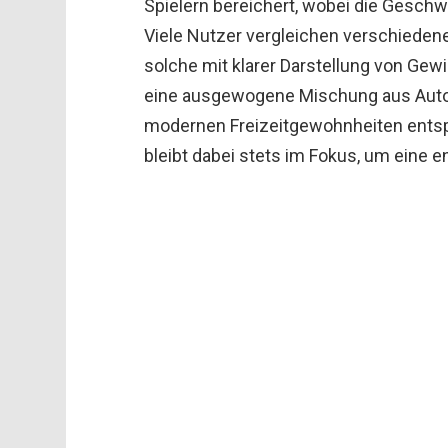
Spielern bereichert, wobei die Geschw
Viele Nutzer vergleichen verschiede
solche mit klarer Darstellung von Gewi
eine ausgewogene Mischung aus Autom
modernen Freizeitgewohnheiten entspr
bleibt dabei stets im Fokus, um eine