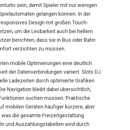
için
tuitiv sein, damit Spieler mit nur wenigen
n Spielautomaten gelangen können. In der
 responsives Design mit großen Touch-
etzen, um die Lesbarkeit auch bei hellem
utzer berichten, dass sie in Bus oder Bahn
mfort verzichten zu müssen.
eten mobile Optimierungen eine deutlich
keit der Datenverbindungen variiert. Slots DJ
elle Ladezeiten durch optimierte Grafiken
e Navigation bleibt dabei übersichtlich,
 Funktionen suchen müssen. Praktische
f mobilen Geräten häufiger kürzere, aber
, was die gesamte Freizeitgestaltung
geln und Auszahlungstabellen wird durch