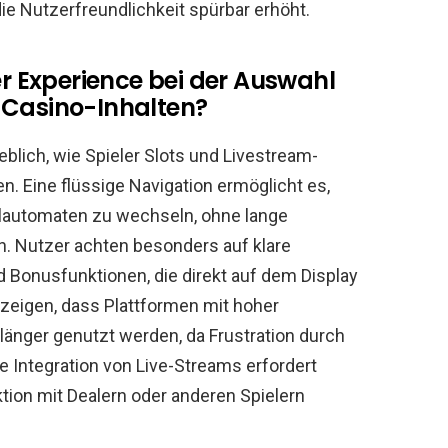
e Nutzerfreundlichkeit spürbar erhöht.
er Experience bei der Auswahl
-Casino-Inhalten?
blich, wie Spieler Slots und Livestream-
. Eine flüssige Navigation ermöglicht es,
lautomaten zu wechseln, ohne lange
. Nutzer achten besonders auf klare
Bonusfunktionen, die direkt auf dem Display
s zeigen, dass Plattformen mit hoher
länger genutzt werden, da Frustration durch
 Integration von Live-Streams erfordert
ktion mit Dealern oder anderen Spielern