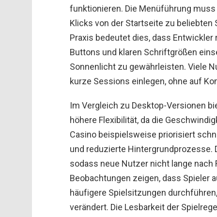
funktionieren. Die Menüführung muss in
Klicks von der Startseite zu beliebte
Praxis bedeutet dies, dass Entwickler
Buttons und klaren Schriftgrößen eins
Sonnenlicht zu gewährleisten. Viele N
kurze Sessions einlegen, ohne auf Ko
Im Vergleich zu Desktop-Versionen bi
höhere Flexibilität, da die Geschwindig
Casino beispielsweise priorisiert schn
und reduzierte Hintergrundprozesse. Di
sodass neue Nutzer nicht lange nach
Beobachtungen zeigen, dass Spieler au
häufigere Spielsitzungen durchführen
verändert. Die Lesbarkeit der Spielre