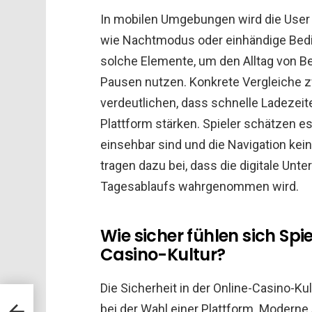
In mobilen Umgebungen wird die User
wie Nachtmodus oder einhändige Bedie
solche Elemente, um den Alltag von Ber
Pausen nutzen. Konkrete Vergleiche 
verdeutlichen, dass schnelle Ladezeit
Plattform stärken. Spieler schätzen 
einsehbar sind und die Navigation kein
tragen dazu bei, dass die digitale Un
Tagesablaufs wahrgenommen wird.
Wie sicher fühlen sich Spi
Casino-Kultur?
Die Sicherheit in der Online-Casino-Kult
bei der Wahl einer Plattform. Moderne