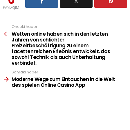
0
PAYLAŞIM
Önceki haber
See
more
Wetten online haben sich in den letzten
Jahren von schlichter
Freizeitbeschäftigung zu einem
facettenreichen Erlebnis entwickelt, das
sowohl Technik als auch Unterhaltung
verbindet.
Sonraki haber
Moderne Wege zum Eintauchen in die Welt
des spielen Online Casino App