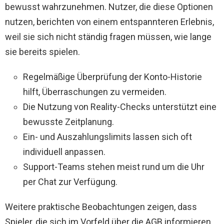
bewusst wahrzunehmen. Nutzer, die diese Optionen
nutzen, berichten von einem entspannteren Erlebnis,
weil sie sich nicht ständig fragen müssen, wie lange
sie bereits spielen.
Regelmäßige Überprüfung der Konto-Historie
hilft, Überraschungen zu vermeiden.
Die Nutzung von Reality-Checks unterstützt eine
bewusste Zeitplanung.
Ein- und Auszahlungslimits lassen sich oft
individuell anpassen.
Support-Teams stehen meist rund um die Uhr
per Chat zur Verfügung.
Weitere praktische Beobachtungen zeigen, dass
Spieler, die sich im Vorfeld über die AGB informieren,