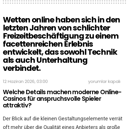
Wetten online haben sich in den
letzten Jahren von schlichter
Freizeitbeschäftigung zu einem
facettenreichen Erlebnis
entwickelt, das sowohl Technik
als auch Unterhaltung
verbindet.
Wetten
12 Haziran 2026, 03:00
yorumlar kapalı
online
Welche Details machen moderne Online-
haben
sich
Casinos für anspruchsvolle Spieler
in
attraktiv?
den
letzten
Jahren
Der Blick auf die kleinen Gestaltungselemente verrät
von
oft mehr über die Qualität eines Anbieters als große
schlichter