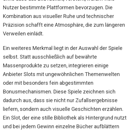
Nutzer bestimmte Plattformen bevorzugen. Die
Kombination aus visueller Ruhe und technischer
Präzision schafft eine Atmosphäre, die zum längeren
Verweilen einlädt.
Ein weiteres Merkmal liegt in der Auswahl der Spiele
selbst. Statt ausschließlich auf bewährte
Massenprodukte zu setzen, integrieren einige
Anbieter Slots mit ungewöhnlichen Themenwelten
oder mit besonders fein abgestimmten
Bonusmechanismen. Diese Spiele zeichnen sich
dadurch aus, dass sie nicht nur Zufallsergebnisse
liefern, sondern auch visuelle Geschichten erzählen.
Ein Slot, der eine stille Bibliothek als Hintergrund nutzt
und bei jedem Gewinn einzelne Bücher aufblättern