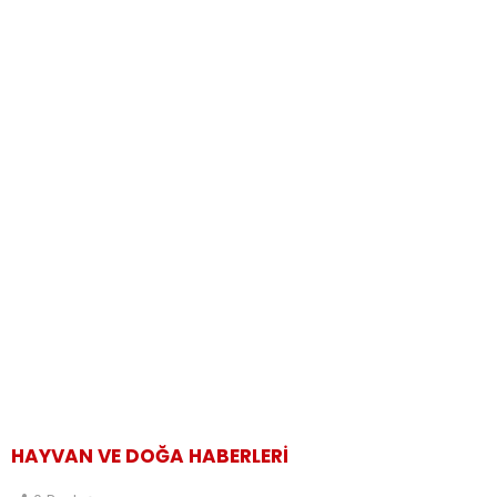
HAYVAN VE DOĞA HABERLERI