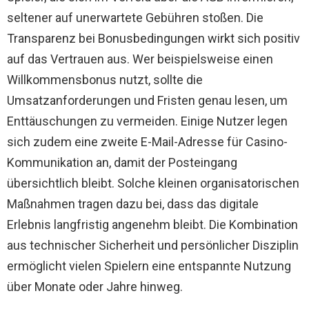
seltener auf unerwartete Gebühren stoßen. Die
Transparenz bei Bonusbedingungen wirkt sich positiv
auf das Vertrauen aus. Wer beispielsweise einen
Willkommensbonus nutzt, sollte die
Umsatzanforderungen und Fristen genau lesen, um
Enttäuschungen zu vermeiden. Einige Nutzer legen
sich zudem eine zweite E-Mail-Adresse für Casino-
Kommunikation an, damit der Posteingang
übersichtlich bleibt. Solche kleinen organisatorischen
Maßnahmen tragen dazu bei, dass das digitale
Erlebnis langfristig angenehm bleibt. Die Kombination
aus technischer Sicherheit und persönlicher Disziplin
ermöglicht vielen Spielern eine entspannte Nutzung
über Monate oder Jahre hinweg.