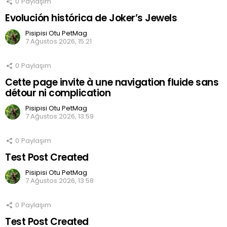
0
Paylaşım
Evolución histórica de Joker’s Jewels
Pisipisi Otu PetMag
7 Ağustos 2026, 15:21
0
Paylaşım
Cette page invite à une navigation fluide sans
détour ni complication
Pisipisi Otu PetMag
7 Ağustos 2026, 13:59
0
Paylaşım
Test Post Created
Pisipisi Otu PetMag
7 Ağustos 2026, 13:58
0
Paylaşım
Test Post Created