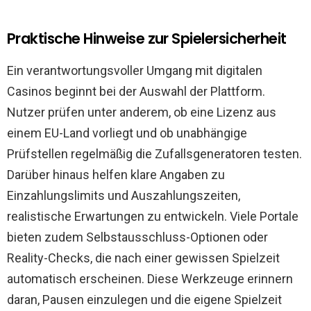
Praktische Hinweise zur Spielersicherheit
Ein verantwortungsvoller Umgang mit digitalen
Casinos beginnt bei der Auswahl der Plattform.
Nutzer prüfen unter anderem, ob eine Lizenz aus
einem EU-Land vorliegt und ob unabhängige
Prüfstellen regelmäßig die Zufallsgeneratoren testen.
Darüber hinaus helfen klare Angaben zu
Einzahlungslimits und Auszahlungszeiten,
realistische Erwartungen zu entwickeln. Viele Portale
bieten zudem Selbstausschluss-Optionen oder
Reality-Checks, die nach einer gewissen Spielzeit
automatisch erscheinen. Diese Werkzeuge erinnern
daran, Pausen einzulegen und die eigene Spielzeit