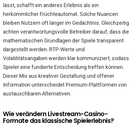
lässt, schafft ein anderes Erlebnis als ein
herkömmlicher Früchteautomat. Solche Nuancen
bleiben Nutzern oft länger im Gedächtnis. Gleichzeitig
achten verantwortungsvolle Betreiber darauf, dass die
mathematischen Grundlagen der Spiele transparent
dargestellt werden. RTP-Werte und
Volatilitätsangaben werden klar kommuniziert, sodass
Spieler eine fundierte Entscheidung treffen können.
Dieser Mix aus kreativer Gestaltung und offener
Information unterscheidet Premium-Plattformen von
austauschbaren Alternativen.
Wie verändern Livestream-Casino-
Formate das klassische Spielerlebnis?