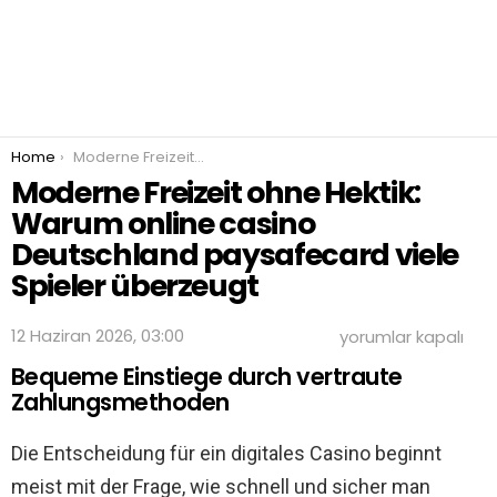
You are here:
Home
Moderne Freizeit ohne Hektik: Warum online casino Deutschland paysafecard viele Spieler überzeugt
Moderne Freizeit ohne Hektik:
Warum online casino
Deutschland paysafecard viele
Spieler überzeugt
Moderne
12 Haziran 2026, 03:00
yorumlar kapalı
Freizeit
Bequeme Einstiege durch vertraute
ohne
Hektik:
Zahlungsmethoden
Warum
online
Die Entscheidung für ein digitales Casino beginnt
casino
Deutschland
meist mit der Frage, wie schnell und sicher man
paysafecard