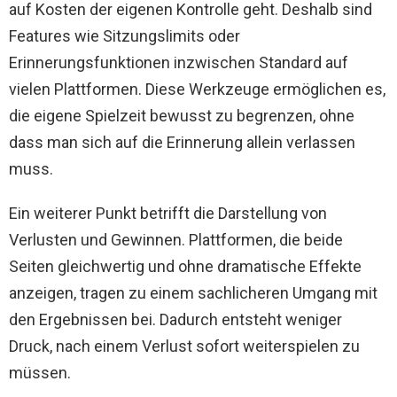
auf Kosten der eigenen Kontrolle geht. Deshalb sind
Features wie Sitzungslimits oder
Erinnerungsfunktionen inzwischen Standard auf
vielen Plattformen. Diese Werkzeuge ermöglichen es,
die eigene Spielzeit bewusst zu begrenzen, ohne
dass man sich auf die Erinnerung allein verlassen
muss.
Ein weiterer Punkt betrifft die Darstellung von
Verlusten und Gewinnen. Plattformen, die beide
Seiten gleichwertig und ohne dramatische Effekte
anzeigen, tragen zu einem sachlicheren Umgang mit
den Ergebnissen bei. Dadurch entsteht weniger
Druck, nach einem Verlust sofort weiterspielen zu
müssen.