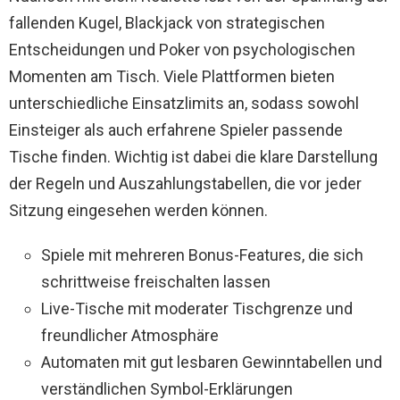
fallenden Kugel, Blackjack von strategischen
Entscheidungen und Poker von psychologischen
Momenten am Tisch. Viele Plattformen bieten
unterschiedliche Einsatzlimits an, sodass sowohl
Einsteiger als auch erfahrene Spieler passende
Tische finden. Wichtig ist dabei die klare Darstellung
der Regeln und Auszahlungstabellen, die vor jeder
Sitzung eingesehen werden können.
Spiele mit mehreren Bonus-Features, die sich
schrittweise freischalten lassen
Live-Tische mit moderater Tischgrenze und
freundlicher Atmosphäre
Automaten mit gut lesbaren Gewinntabellen und
verständlichen Symbol-Erklärungen