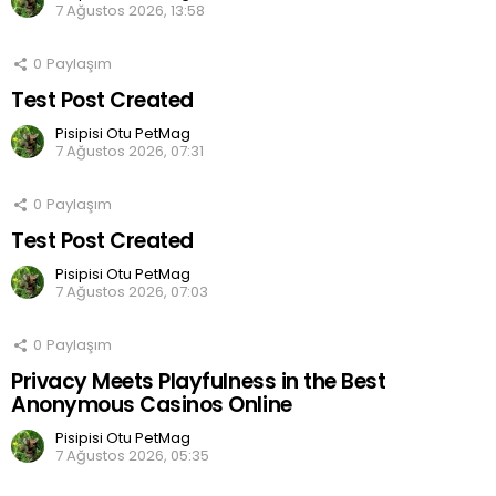
7 Ağustos 2026, 13:58
0
Paylaşım
Test Post Created
Pisipisi Otu PetMag
7 Ağustos 2026, 07:31
0
Paylaşım
Test Post Created
Pisipisi Otu PetMag
7 Ağustos 2026, 07:03
0
Paylaşım
Privacy Meets Playfulness in the Best
Anonymous Casinos Online
Pisipisi Otu PetMag
7 Ağustos 2026, 05:35