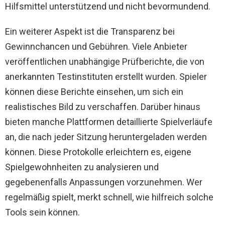
Hilfsmittel unterstützend und nicht bevormundend.
Ein weiterer Aspekt ist die Transparenz bei
Gewinnchancen und Gebühren. Viele Anbieter
veröffentlichen unabhängige Prüfberichte, die von
anerkannten Testinstituten erstellt wurden. Spieler
können diese Berichte einsehen, um sich ein
realistisches Bild zu verschaffen. Darüber hinaus
bieten manche Plattformen detaillierte Spielverläufe
an, die nach jeder Sitzung heruntergeladen werden
können. Diese Protokolle erleichtern es, eigene
Spielgewohnheiten zu analysieren und
gegebenenfalls Anpassungen vorzunehmen. Wer
regelmäßig spielt, merkt schnell, wie hilfreich solche
Tools sein können.