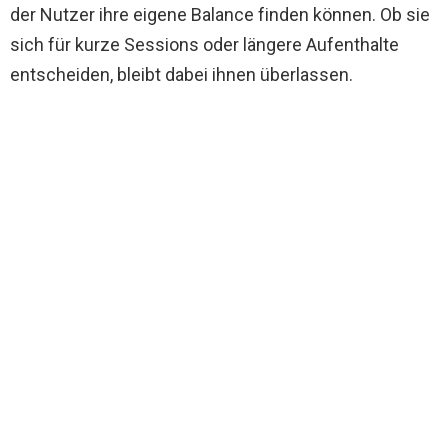
der Nutzer ihre eigene Balance finden können. Ob sie
sich für kurze Sessions oder längere Aufenthalte
entscheiden, bleibt dabei ihnen überlassen.