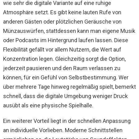
wie sehr die digitale Variante auf eine ruhige
Atmosphäre setzt. Es gibt keine lauten Rufe von
anderen Gästen oder plötzlichen Geräusche von
Münzauswürfen, stattdessen kann man eigene Musik
oder Podcasts im Hintergrund laufen lassen. Diese
Flexibilität gefällt vor allem Nutzern, die Wert auf
Konzentration legen. Gleichzeitig sorgt die Option,
jederzeit pausieren und den Raum verlassen zu
können, für ein Gefühl von Selbstbestimmung. Wer
über mehrere Tage hinweg regelmäßig spielt, bemerkt
schnell, dass die digitale Umgebung weniger Druck
ausübt als eine physische Spielhalle.
Ein weiterer Vorteil liegt in der schnellen Anpassung
an individuelle Vorlieben. Moderne Schnittstellen