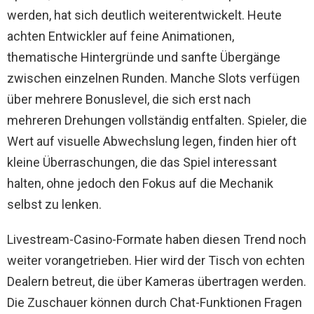
werden, hat sich deutlich weiterentwickelt. Heute
achten Entwickler auf feine Animationen,
thematische Hintergründe und sanfte Übergänge
zwischen einzelnen Runden. Manche Slots verfügen
über mehrere Bonuslevel, die sich erst nach
mehreren Drehungen vollständig entfalten. Spieler, die
Wert auf visuelle Abwechslung legen, finden hier oft
kleine Überraschungen, die das Spiel interessant
halten, ohne jedoch den Fokus auf die Mechanik
selbst zu lenken.
Livestream-Casino-Formate haben diesen Trend noch
weiter vorangetrieben. Hier wird der Tisch von echten
Dealern betreut, die über Kameras übertragen werden.
Die Zuschauer können durch Chat-Funktionen Fragen