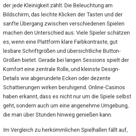
Einstieg
der jede Kleinigkeit zählt. Die Beleuchtung am
in
Bildschirm, das leichte Klicken der Tasten und der
die
Welt
sanfte Übergang zwischen verschiedenen Spielen
des
digitalen
machen den Unterschied aus. Viele Spieler schätzen
Spielens
es, wenn eine Plattform klare Farbkontraste, gut
bleibt
için
lesbare Schriftgrößen und übersichtliche Button-
Größen bietet. Gerade bei langen Sessions spielt der
Komfort eine zentrale Rolle, und kleinste Design-
Details wie abgerundete Ecken oder dezente
Schattierungen wirken beruhigend. Online-Casinos
haben erkannt, dass es nicht nur um die Spiele selbst
geht, sondern auch um eine angenehme Umgebung,
die man über Stunden hinweg genießen kann.
Im Vergleich zu herkömmlichen Spielhallen fällt auf,