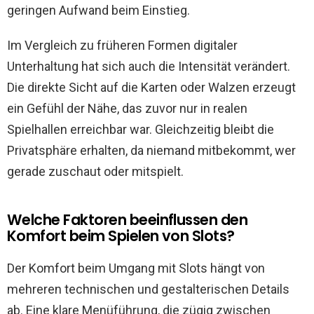
geringen Aufwand beim Einstieg.
Im Vergleich zu früheren Formen digitaler
Unterhaltung hat sich auch die Intensität verändert.
Die direkte Sicht auf die Karten oder Walzen erzeugt
ein Gefühl der Nähe, das zuvor nur in realen
Spielhallen erreichbar war. Gleichzeitig bleibt die
Privatsphäre erhalten, da niemand mitbekommt, wer
gerade zuschaut oder mitspielt.
Welche Faktoren beeinflussen den
Komfort beim Spielen von Slots?
Der Komfort beim Umgang mit Slots hängt von
mehreren technischen und gestalterischen Details
ab. Eine klare Menüführung, die zügig zwischen