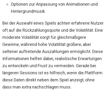
Optionen zur Anpassung von Animationen und
Hintergrundmusik
Bei der Auswahl eines Spiels achten erfahrene Nutzer
oft auf die Rückzahlungsquote und die Volatilität. Eine
moderate Volatilität sorgt für gleichmäßigere
Gewinne, während hohe Volatilität größere, aber
seltener auftretende Auszahlungen ermöglicht. Diese
Informationen helfen dabei, realistische Erwartungen
zu entwickeln und Frust zu vermeiden. Gerade bei
längeren Sessions ist es hilfreich, wenn die Plattform
diese Daten direkt neben dem Spiel anzeigt, ohne
dass man extra nachschlagen muss.