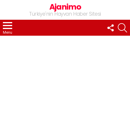
Ajanimo
Türkiye'nin Hayvan Haber Sitesi
FOLLOW
A
US
Menu