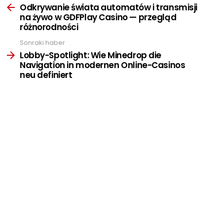
more
Odkrywanie świata automatów i transmisji
na żywo w GDFPlay Casino — przegląd
różnorodności
Sonraki haber
Lobby-Spotlight: Wie Minedrop die
Navigation in modernen Online-Casinos
neu definiert