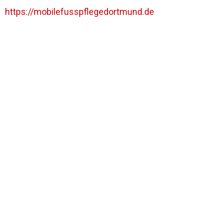
https://mobilefusspflegedortmund.de