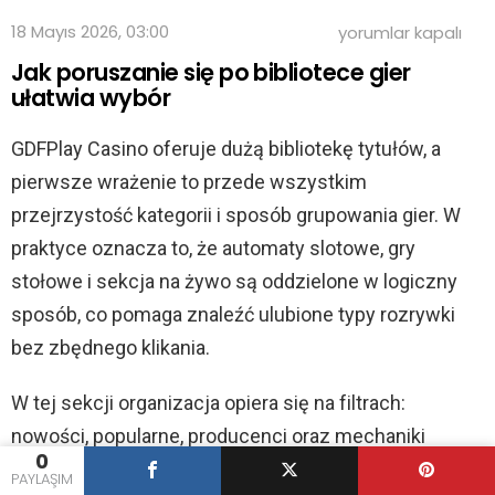
Odkrywanie
18 Mayıs 2026, 03:00
yorumlar kapalı
świata
Jak poruszanie się po bibliotece gier
automatów
i
ułatwia wybór
transmisji
na
GDFPlay Casino oferuje dużą bibliotekę tytułów, a
żywo
w
pierwsze wrażenie to przede wszystkim
GDFPlay
Casino
przejrzystość kategorii i sposób grupowania gier. W
—
praktyce oznacza to, że automaty slotowe, gry
przegląd
różnorodności
stołowe i sekcja na żywo są oddzielone w logiczny
için
sposób, co pomaga znaleźć ulubione typy rozrywki
bez zbędnego klikania.
W tej sekcji organizacja opiera się na filtrach:
nowości, popularne, producenci oraz mechaniki
0
tematyczne. Dla kogoś, kto lubi eksplorować, GDFPlay
PAYLAŞIM