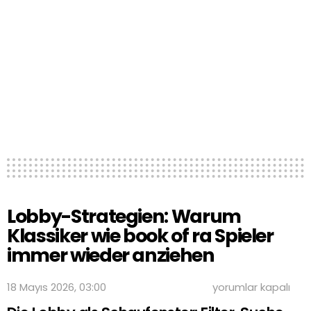
Lobby-Strategien: Warum
Klassiker wie book of ra Spieler
immer wieder anziehen
Lobby-
18 Mayıs 2026, 03:00
yorumlar kapalı
Strategien: