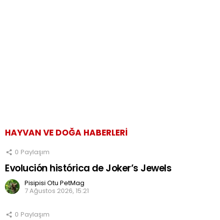
HAYVAN VE DOĞA HABERLERI
0
Paylaşım
Evolución histórica de Joker’s Jewels
Pisipisi Otu PetMag
7 Ağustos 2026, 15:21
0
Paylaşım