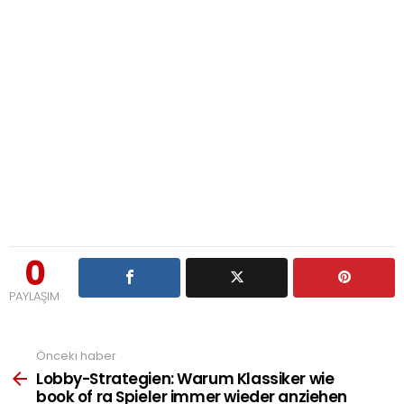
0
PAYLAŞIM
Önceki haber
See
more
Lobby-Strategien: Warum Klassiker wie
book of ra Spieler immer wieder anziehen