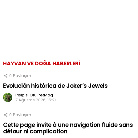
HAYVAN VE DOĞA HABERLERI
0
Paylaşım
Evolución histórica de Joker’s Jewels
Pisipisi Otu PetMag
7 Ağustos 2026, 15:21
0
Paylaşım
Cette page invite à une navigation fluide sans
détour ni complication