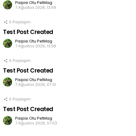
Pisipisi Otu PetMag
7 Ağustos 2026, 13:59
0
Paylaşım
Test Post Created
Pisipisi Otu PetMag
7 Ağustos 2026, 13:58
0
Paylaşım
Test Post Created
Pisipisi Otu PetMag
7 Ağustos 2026, 07:31
0
Paylaşım
Test Post Created
Pisipisi Otu PetMag
7 Ağustos 2026, 07:03