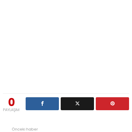
0
PAYLAŞIM
Önceki haber
See