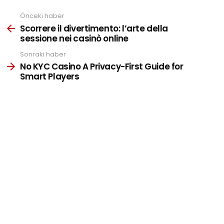
Önceki haber
See
more
Scorrere il divertimento: l’arte della
sessione nei casinò online
Sonraki haber
No KYC Casino A Privacy-First Guide for
Smart Players