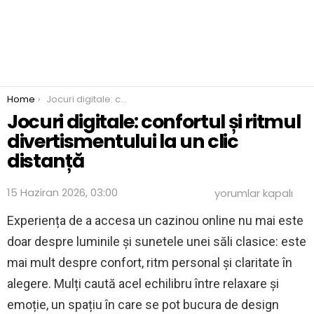
You are here:
Home
Jocuri digitale: confortul și ritmul divertismentului la un clic distanță
Jocuri digitale: confortul și ritmul
divertismentului la un clic
distanță
Jocuri
15 Haziran 2026, 03:00
yorumlar kapalı
digitale:
confortul
Experiența de a accesa un cazinou online nu mai este
și
doar despre luminile și sunetele unei săli clasice: este
ritmul
divertismentului
mai mult despre confort, ritm personal și claritate în
la
un
alegere. Mulți caută acel echilibru între relaxare și
clic
emoție, un spațiu în care se pot bucura de design
distanță