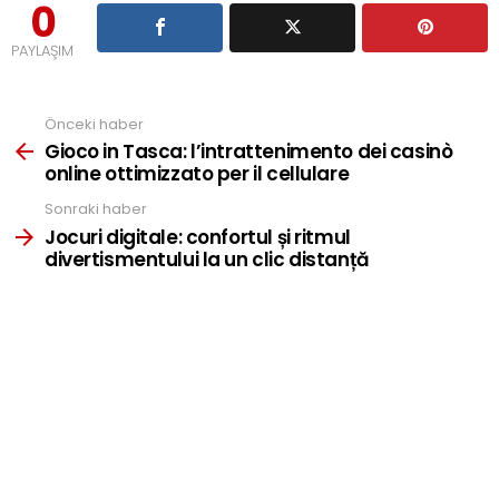
0
PAYLAŞIM
Önceki haber
See
more
Gioco in Tasca: l’intrattenimento dei casinò
online ottimizzato per il cellulare
Sonraki haber
Jocuri digitale: confortul și ritmul
divertismentului la un clic distanță