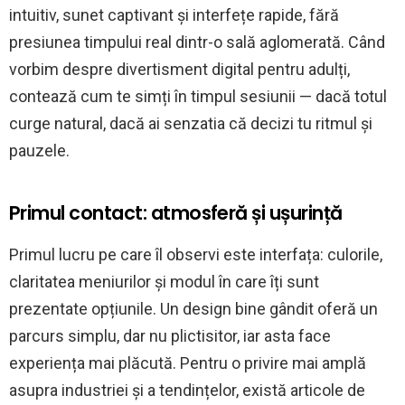
için
intuitiv, sunet captivant și interfețe rapide, fără
presiunea timpului real dintr-o sală aglomerată. Când
vorbim despre divertisment digital pentru adulți,
contează cum te simți în timpul sesiunii — dacă totul
curge natural, dacă ai senzatia că decizi tu ritmul și
pauzele.
Primul contact: atmosferă și ușurință
Primul lucru pe care îl observi este interfața: culorile,
claritatea meniurilor și modul în care îți sunt
prezentate opțiunile. Un design bine gândit oferă un
parcurs simplu, dar nu plictisitor, iar asta face
experiența mai plăcută. Pentru o privire mai amplă
asupra industriei și a tendințelor, există articole de