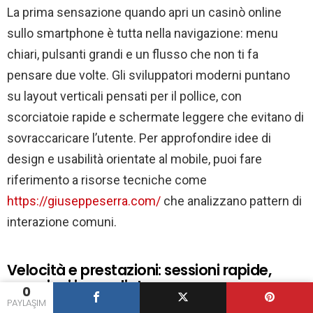
casinò
La prima sensazione quando apri un casinò online
online
ottimizzato
sullo smartphone è tutta nella navigazione: menu
per
il
chiari, pulsanti grandi e un flusso che non ti fa
cellulare
pensare due volte. Gli sviluppatori moderni puntano
için
su layout verticali pensati per il pollice, con
scorciatoie rapide e schermate leggere che evitano di
sovraccaricare l’utente. Per approfondire idee di
design e usabilità orientate al mobile, puoi fare
riferimento a risorse tecniche come
https://giuseppeserra.com/
che analizzano pattern di
interazione comuni.
Velocità e prestazioni: sessioni rapide,
emozioni immediate
0
PAYLAŞIM