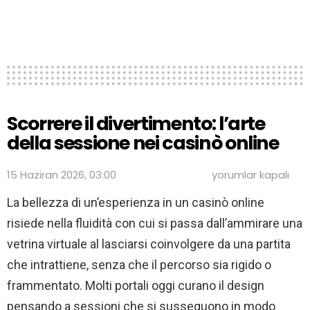
Scorrere il divertimento: l’arte
della sessione nei casinò online
Scorrere
15 Haziran 2026, 03:00
yorumlar kapalı
il
divertimento:
La bellezza di un’esperienza in un casinò online
l’arte
risiede nella fluidità con cui si passa dall’ammirare una
della
sessione
vetrina virtuale al lasciarsi coinvolgere da una partita
nei
casinò
che intrattiene, senza che il percorso sia rigido o
online
frammentato. Molti portali oggi curano il design
için
pensando a sessioni che si susseguono in modo