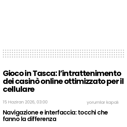
Gioco in Tasca: l’intrattenimento
dei casinò online ottimizzato per il
cellulare
Gioco
15 Haziran 2026, 03:00
yorumlar kapalı
in
Navigazione e interfaccia: tocchi che
Tasca:
l’intrattenimento
fanno la differenza
dei