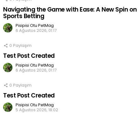
Navigating the Game with Ease: A New Spin on
Sports Betting
Pisipisi Otu PetMag
6 Ağustos 2026, 01:17
0
Paylaşım
Test Post Created
Pisipisi Otu PetMag
6 Ağustos 2026, 01:17
0
Paylaşım
Test Post Created
Pisipisi Otu PetMag
5 Ağustos 2026, 18:02