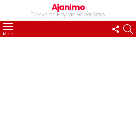
Ajanimo
Türkiye'nin Hayvan Haber Sitesi
FOLLOW
A
US
Menu