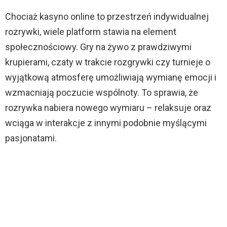
Chociaż kasyno online to przestrzeń indywidualnej
rozrywki, wiele platform stawia na element
społecznościowy. Gry na żywo z prawdziwymi
krupierami, czaty w trakcie rozgrywki czy turnieje o
wyjątkową atmosferę umożliwiają wymianę emocji i
wzmacniają poczucie wspólnoty. To sprawia, że
rozrywka nabiera nowego wymiaru – relaksuje oraz
wciąga w interakcje z innymi podobnie myślącymi
pasjonatami.