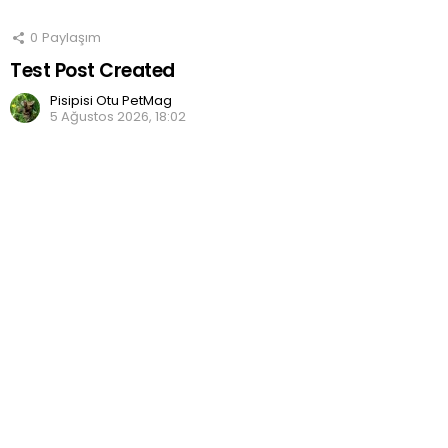
0
Paylaşım
Test Post Created
Pisipisi Otu PetMag
5 Ağustos 2026, 18:02