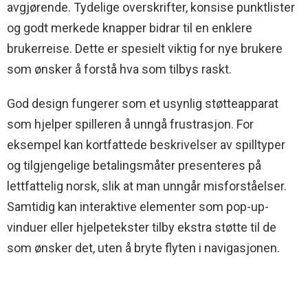
avgjørende. Tydelige overskrifter, konsise punktlister
og godt merkede knapper bidrar til en enklere
brukerreise. Dette er spesielt viktig for nye brukere
som ønsker å forstå hva som tilbys raskt.
God design fungerer som et usynlig støtteapparat
som hjelper spilleren å unngå frustrasjon. For
eksempel kan kortfattede beskrivelser av spilltyper
og tilgjengelige betalingsmåter presenteres på
lettfattelig norsk, slik at man unngår misforståelser.
Samtidig kan interaktive elementer som pop-up-
vinduer eller hjelpetekster tilby ekstra støtte til de
som ønsker det, uten å bryte flyten i navigasjonen.