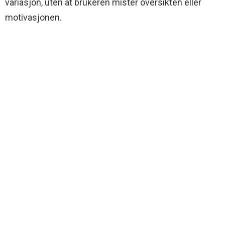
variasjon, uten at brukeren mister oversikten eller
motivasjonen.