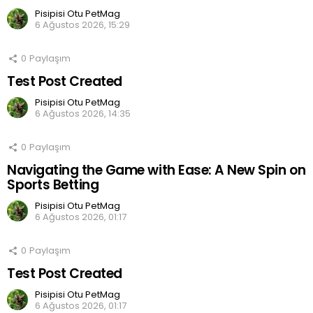
Pisipisi Otu PetMag
6 Ağustos 2026, 15:29
0
Paylaşım
Test Post Created
Pisipisi Otu PetMag
6 Ağustos 2026, 14:35
0
Paylaşım
Navigating the Game with Ease: A New Spin on
Sports Betting
Pisipisi Otu PetMag
6 Ağustos 2026, 01:17
0
Paylaşım
Test Post Created
Pisipisi Otu PetMag
6 Ağustos 2026, 01:17