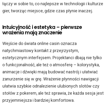
łączy w sobie to, co najlepsze w technologii i kulturze
gier, tworząc miejsce, gdzie czas płynie inaczej.
Intuicyjność i estetyka – pierwsze
wrażenia mają znaczenie
Wejście do świata online casin oznacza
natychmiastowy kontakt z przejrzystym,
estetycznym interfejsem. Projektanci dbają nie tylko
o funkcjonalność, ale też o atmosferę – kolorystyka,
animacje i dźwięki mają budować nastrój i ułatwiać
zanurzenie się w grę. Wrażenie płynności nawigacji
ułatwia szybkie odnalezienie ulubionych slotów czy
stołów z pokerem, ale też sprawia, że każda sesja jest
przyjemniejsza i bardziej komfortowa.