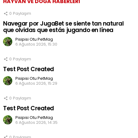
HAYVAN VE DOĞA HABERLERI
0
Paylaşım
Navegar por JugaBet se siente tan natural
que olvidas que estás jugando en línea
Pisipisi Otu PetMag
6 Ağustos 2026, 15:30
0
Paylaşım
Test Post Created
Pisipisi Otu PetMag
6 Ağustos 2026, 15:29
0
Paylaşım
Test Post Created
Pisipisi Otu PetMag
6 Ağustos 2026, 14:35
0
Paylaşım