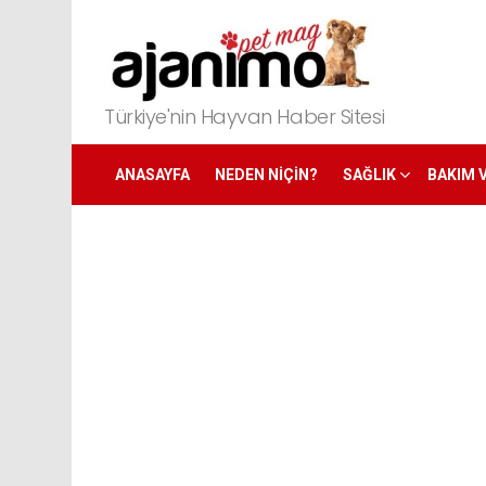
Türkiye'nin Hayvan Haber Sitesi
ANASAYFA
NEDEN NIÇIN?
SAĞLIK
BAKIM 