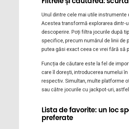
Filtrele și căutarea: scurtă
Unul dintre cele mai utile instrumente d
Acestea transformă explorarea dintr-un
descoperire. Poți filtra jocurile după tip
specifice, precum numărul de linii de 
putea găsi exact ceea ce vrei fără să p
Funcția de căutare este la fel de impor
care îl dorești, introducerea numelui în
respectiv. Simultan, multe platforme of
sau către jocurile cu jackpot-uri, astfel
Lista de favorite: un loc sp
preferate