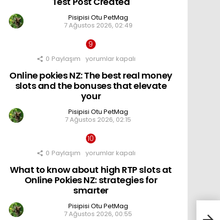
Test Post Created
Created
için
Pisipisi Otu PetMag
7 Ağustos 2026, 02:49
0
Paylaşım
Online
yorumlar kapalı
pokies
Online pokies NZ: The best real money
NZ:
The
slots and the bonuses that elevate
best
your
real
money
Pisipisi Otu PetMag
slots
7 Ağustos 2026, 02:15
and
the
bonuses
that
0
Paylaşım
elevate
What
yorumlar kapalı
your
to
What to know about high RTP slots at
için
know
about
Online Pokies NZ: strategies for
high
smarter
RTP
slots
Pisipisi Otu PetMag
at
7 Ağustos 2026, 00:55
Online