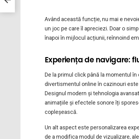
Având această funcție, nu mai e nevoie 
un joc pe care îl apreciezi. Doar o simp
înapoi în mijlocul acțiunii, reînnoind em
Experiența de navigare: fl
De la primul click până la momentul în 
divertismentul online în cazinouri este 
Designul modern și tehnologia avansată p
animațiile și efectele sonore îți spore
copleșească.
Un alt aspect este personalizarea expe
de a modifica modul de vizualizare, aleg