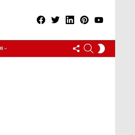
Facebook
Twitter
linkedin
pinterest
youtube
FOLLOW
ARAMA
SWITCH
MI
US
SKIN