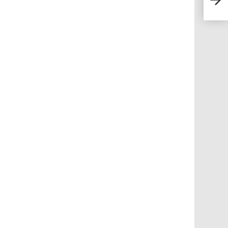
Pokies
NZ:
strategies
for
smarter
için