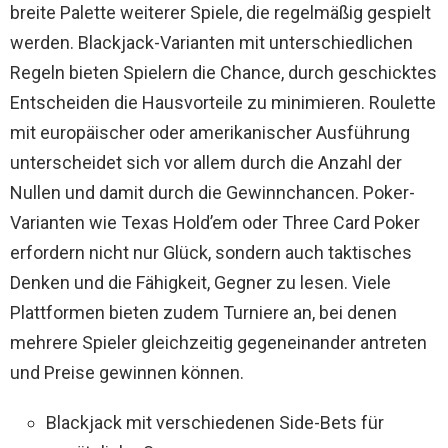
breite Palette weiterer Spiele, die regelmäßig gespielt
werden. Blackjack-Varianten mit unterschiedlichen
Regeln bieten Spielern die Chance, durch geschicktes
Entscheiden die Hausvorteile zu minimieren. Roulette
mit europäischer oder amerikanischer Ausführung
unterscheidet sich vor allem durch die Anzahl der
Nullen und damit durch die Gewinnchancen. Poker-
Varianten wie Texas Hold’em oder Three Card Poker
erfordern nicht nur Glück, sondern auch taktisches
Denken und die Fähigkeit, Gegner zu lesen. Viele
Plattformen bieten zudem Turniere an, bei denen
mehrere Spieler gleichzeitig gegeneinander antreten
und Preise gewinnen können.
Blackjack mit verschiedenen Side-Bets für