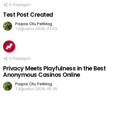
0
Paylaşım
Test Post Created
Pisipisi Otu PetMag
7 Ağustos 2026, 07:03
0
Paylaşım
Privacy Meets Playfulness in the Best
Anonymous Casinos Online
Pisipisi Otu PetMag
7 Ağustos 2026, 05:35