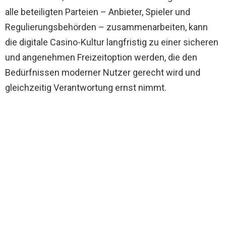
alle beteiligten Parteien – Anbieter, Spieler und
Regulierungsbehörden – zusammenarbeiten, kann
die digitale Casino-Kultur langfristig zu einer sicheren
und angenehmen Freizeitoption werden, die den
Bedürfnissen moderner Nutzer gerecht wird und
gleichzeitig Verantwortung ernst nimmt.