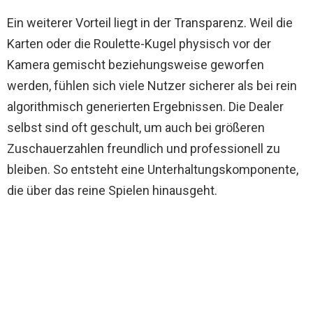
Ein weiterer Vorteil liegt in der Transparenz. Weil die
Karten oder die Roulette-Kugel physisch vor der
Kamera gemischt beziehungsweise geworfen
werden, fühlen sich viele Nutzer sicherer als bei rein
algorithmisch generierten Ergebnissen. Die Dealer
selbst sind oft geschult, um auch bei größeren
Zuschauerzahlen freundlich und professionell zu
bleiben. So entsteht eine Unterhaltungskomponente,
die über das reine Spielen hinausgeht.