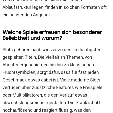
Ablaufstruktur legen, finden in solchen Formaten oft
ein passendes Angebot.
Welche Spiele erfreuen sich besonderer
Beliebtheit und warum?
Slots gehören nach wie vor zu den am häufigsten
gespielten Titeln. Die Vielfalt an Themen, von
Abenteuergeschichten bis hin zu klassischen
Fruchtsymbolen, sorgt dafür, dass für fast jeden
Geschmack etwas dabei ist. Viele moderne Slots
verfügen über zusätzliche Features wie Freispiele
oder Multiplikatoren, die den Verlauf etwas
abwechslungsreicher gestalten. Die Grafik ist oft
hochauflösend und reagiert flüssig, was den