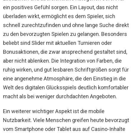
ein positives Gefühl sorgen. Ein Layout, das nicht
überladen wirkt, ermöglicht es dem Spieler, sich
schnell zurechtzufinden und ohne lange Suche direkt
zu den bevorzugten Spielen zu gelangen. Besonders
beliebt sind Slider mit aktuellen Turnieren oder
Bonusaktionen, die zwar ansprechend gestaltet sind,
aber nicht ablenken. Die Integration von Farben, die
ruhig wirken, und gut lesbaren Schriftgrößen sorgt für
eine angenehme Atmosphäre, die den Einstieg in die
Welt des digitalen Glücksspiels deutlich komfortabler
macht als bei weniger durchdachten Angeboten.
Ein weiterer wichtiger Aspekt ist die mobile
Nutzbarkeit. Viele Menschen greifen heute bevorzugt
vom Smartphone oder Tablet aus auf Casino-Inhalte