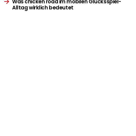
Was chicken road im mobilen Glücksspiel-
Alltag wirklich bedeutet