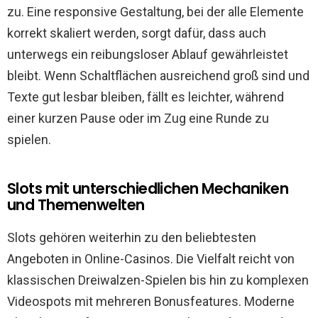
zu. Eine responsive Gestaltung, bei der alle Elemente
korrekt skaliert werden, sorgt dafür, dass auch
unterwegs ein reibungsloser Ablauf gewährleistet
bleibt. Wenn Schaltflächen ausreichend groß sind und
Texte gut lesbar bleiben, fällt es leichter, während
einer kurzen Pause oder im Zug eine Runde zu
spielen.
Slots mit unterschiedlichen Mechaniken
und Themenwelten
Slots gehören weiterhin zu den beliebtesten
Angeboten in Online-Casinos. Die Vielfalt reicht von
klassischen Dreiwalzen-Spielen bis hin zu komplexen
Videospots mit mehreren Bonusfeatures. Moderne