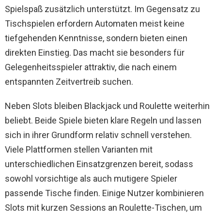
Spielspaß zusätzlich unterstützt. Im Gegensatz zu
Tischspielen erfordern Automaten meist keine
tiefgehenden Kenntnisse, sondern bieten einen
direkten Einstieg. Das macht sie besonders für
Gelegenheitsspieler attraktiv, die nach einem
entspannten Zeitvertreib suchen.
Neben Slots bleiben Blackjack und Roulette weiterhin
beliebt. Beide Spiele bieten klare Regeln und lassen
sich in ihrer Grundform relativ schnell verstehen.
Viele Plattformen stellen Varianten mit
unterschiedlichen Einsatzgrenzen bereit, sodass
sowohl vorsichtige als auch mutigere Spieler
passende Tische finden. Einige Nutzer kombinieren
Slots mit kurzen Sessions an Roulette-Tischen, um