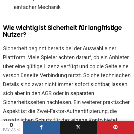
einfacher Mechanik
Wie wichtig ist Sicherheit für langfristige
Nutzer?
Sicherheit beginnt bereits bei der Auswahl einer
Plattform. Viele Spieler achten darauf, ob ein Anbieter
über eine gültige Lizenz verfügt und ob die Seite eine
verschlüsselte Verbindung nutzt. Solche technischen
Details sind zwar nicht immer sofort sichtbar, lassen
sich aber in den AGB oder in separaten
Sicherheitsseiten nachlesen. Ein weiterer praktischer
Aspekt ist die Zwei-Faktor-Authentifizierung, die
zusätzlichen Schutz für das eigene Konto bietet.
0
Nutzer berichten, dass sie sich sicherer fühlen, wenn
PAYLAŞIM