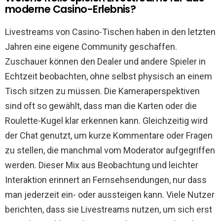
moderne Casino-Erlebnis?
Livestreams von Casino-Tischen haben in den letzten
Jahren eine eigene Community geschaffen.
Zuschauer können den Dealer und andere Spieler in
Echtzeit beobachten, ohne selbst physisch an einem
Tisch sitzen zu müssen. Die Kameraperspektiven
sind oft so gewählt, dass man die Karten oder die
Roulette-Kugel klar erkennen kann. Gleichzeitig wird
der Chat genutzt, um kurze Kommentare oder Fragen
zu stellen, die manchmal vom Moderator aufgegriffen
werden. Dieser Mix aus Beobachtung und leichter
Interaktion erinnert an Fernsehsendungen, nur dass
man jederzeit ein- oder aussteigen kann. Viele Nutzer
berichten, dass sie Livestreams nutzen, um sich erst