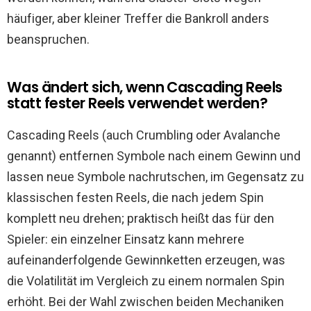
häufiger, aber kleiner Treffer die Bankroll anders
beanspruchen.
Was ändert sich, wenn Cascading Reels
statt fester Reels verwendet werden?
Cascading Reels (auch Crumbling oder Avalanche
genannt) entfernen Symbole nach einem Gewinn und
lassen neue Symbole nachrutschen, im Gegensatz zu
klassischen festen Reels, die nach jedem Spin
komplett neu drehen; praktisch heißt das für den
Spieler: ein einzelner Einsatz kann mehrere
aufeinanderfolgende Gewinnketten erzeugen, was
die Volatilität im Vergleich zu einem normalen Spin
erhöht. Bei der Wahl zwischen beiden Mechaniken