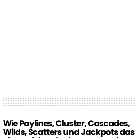
Wie Paylines, Cluster, Cascades,
Wilds, Scatters und Jackpots das