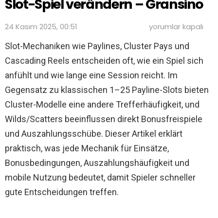
Slot-Spiel verändern – Gransino
Wie
24 Kasım 2025, 00:51
yorumlar kapalı
Paylines,
Cluster,
Slot-Mechaniken wie Paylines, Cluster Pays und
Cascades,
Cascading Reels entscheiden oft, wie ein Spiel sich
Wilds,
Scatters
anfühlt und wie lange eine Session reicht. Im
und
Jackpots
Gegensatz zu klassischen 1–25 Payline-Slots bieten
das
Cluster-Modelle eine andere Trefferhäufigkeit, und
Slot-
Spiel
Wilds/Scatters beeinflussen direkt Bonusfreispiele
verändern
–
und Auszahlungsschübe. Dieser Artikel erklärt
Gransino
praktisch, was jede Mechanik für Einsätze,
için
Bonusbedingungen, Auszahlungshäufigkeit und
mobile Nutzung bedeutet, damit Spieler schneller
gute Entscheidungen treffen.