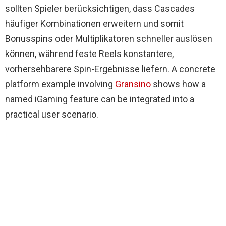
sollten Spieler berücksichtigen, dass Cascades
häufiger Kombinationen erweitern und somit
Bonusspins oder Multiplikatoren schneller auslösen
können, während feste Reels konstantere,
vorhersehbarere Spin-Ergebnisse liefern. A concrete
platform example involving
Gransino
shows how a
named iGaming feature can be integrated into a
practical user scenario.