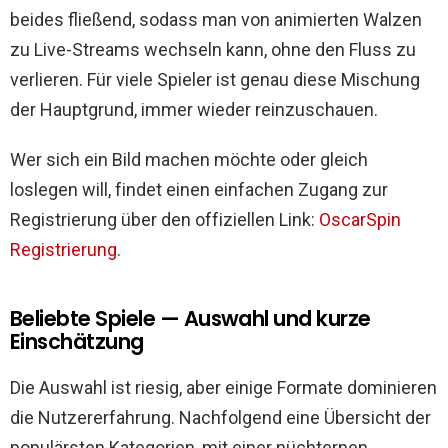
beides fließend, sodass man von animierten Walzen
zu Live-Streams wechseln kann, ohne den Fluss zu
verlieren. Für viele Spieler ist genau diese Mischung
der Hauptgrund, immer wieder reinzuschauen.
Wer sich ein Bild machen möchte oder gleich
loslegen will, findet einen einfachen Zugang zur
Registrierung über den offiziellen Link:
OscarSpin
Registrierung
.
Beliebte Spiele — Auswahl und kurze
Einschätzung
Die Auswahl ist riesig, aber einige Formate dominieren
die Nutzererfahrung. Nachfolgend eine Übersicht der
populärsten Kategorien, mit einer nüchternen