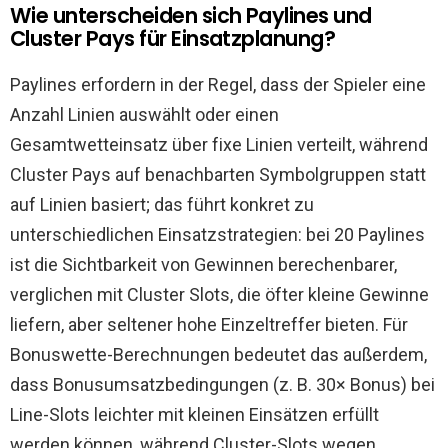
Wie unterscheiden sich Paylines und
Cluster Pays für Einsatzplanung?
Paylines erfordern in der Regel, dass der Spieler eine
Anzahl Linien auswählt oder einen
Gesamtwetteinsatz über fixe Linien verteilt, während
Cluster Pays auf benachbarten Symbolgruppen statt
auf Linien basiert; das führt konkret zu
unterschiedlichen Einsatzstrategien: bei 20 Paylines
ist die Sichtbarkeit von Gewinnen berechenbarer,
verglichen mit Cluster Slots, die öfter kleine Gewinne
liefern, aber seltener hohe Einzeltreffer bieten. Für
Bonuswette-Berechnungen bedeutet das außerdem,
dass Bonusumsatzbedingungen (z. B. 30× Bonus) bei
Line-Slots leichter mit kleinen Einsätzen erfüllt
werden können, während Cluster-Slots wegen