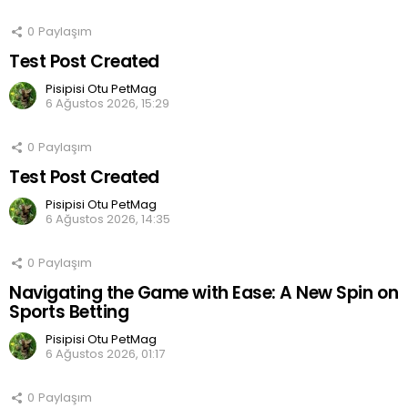
0
Paylaşım
Test Post Created
Pisipisi Otu PetMag
6 Ağustos 2026, 15:29
0
Paylaşım
Test Post Created
Pisipisi Otu PetMag
6 Ağustos 2026, 14:35
0
Paylaşım
Navigating the Game with Ease: A New Spin on
Sports Betting
Pisipisi Otu PetMag
6 Ağustos 2026, 01:17
0
Paylaşım