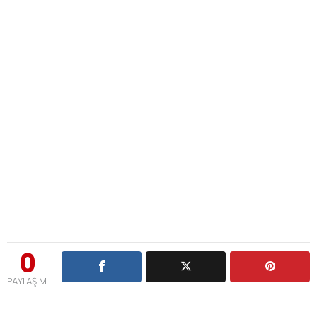
0
PAYLAŞIM