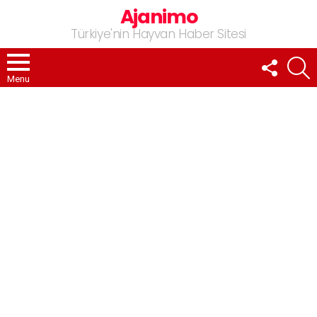
Ajanimo
Türkiye'nin Hayvan Haber Sitesi
FOLLOW
A
US
Menu