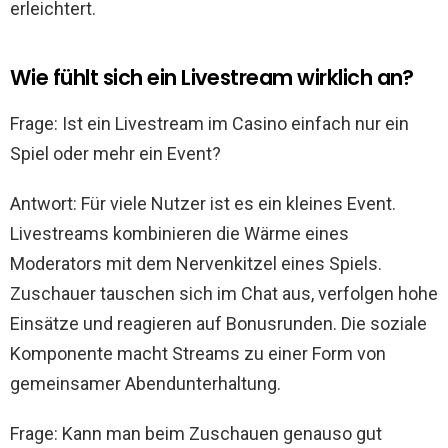
erleichtert.
Wie fühlt sich ein Livestream wirklich an?
Frage: Ist ein Livestream im Casino einfach nur ein
Spiel oder mehr ein Event?
Antwort: Für viele Nutzer ist es ein kleines Event.
Livestreams kombinieren die Wärme eines
Moderators mit dem Nervenkitzel eines Spiels.
Zuschauer tauschen sich im Chat aus, verfolgen hohe
Einsätze und reagieren auf Bonusrunden. Die soziale
Komponente macht Streams zu einer Form von
gemeinsamer Abendunterhaltung.
Frage: Kann man beim Zuschauen genauso gut