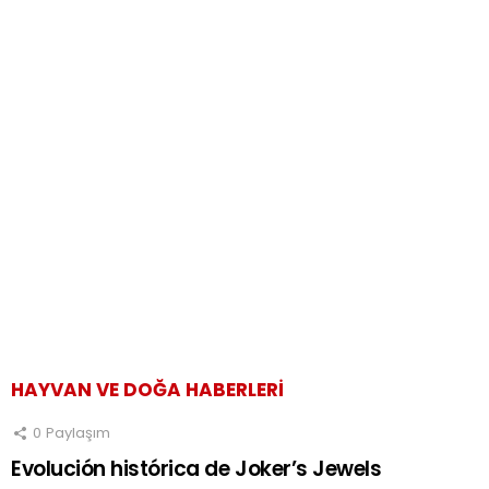
HAYVAN VE DOĞA HABERLERI
0
Paylaşım
Evolución histórica de Joker’s Jewels