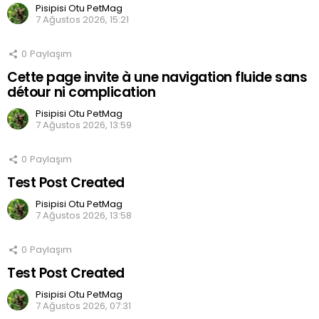
Pisipisi Otu PetMag
7 Ağustos 2026, 15:21
0
Paylaşım
Cette page invite à une navigation fluide sans
détour ni complication
Pisipisi Otu PetMag
7 Ağustos 2026, 13:59
0
Paylaşım
Test Post Created
Pisipisi Otu PetMag
7 Ağustos 2026, 13:58
0
Paylaşım
Test Post Created
Pisipisi Otu PetMag
7 Ağustos 2026, 07:31