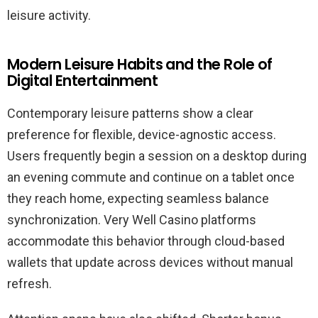
leisure activity.
Modern Leisure Habits and the Role of
Digital Entertainment
Contemporary leisure patterns show a clear
preference for flexible, device-agnostic access.
Users frequently begin a session on a desktop during
an evening commute and continue on a tablet once
they reach home, expecting seamless balance
synchronization. Very Well Casino platforms
accommodate this behavior through cloud-based
wallets that update across devices without manual
refresh.