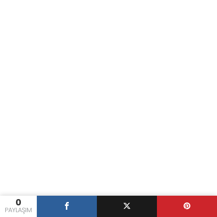
0
PAYLAŞIM