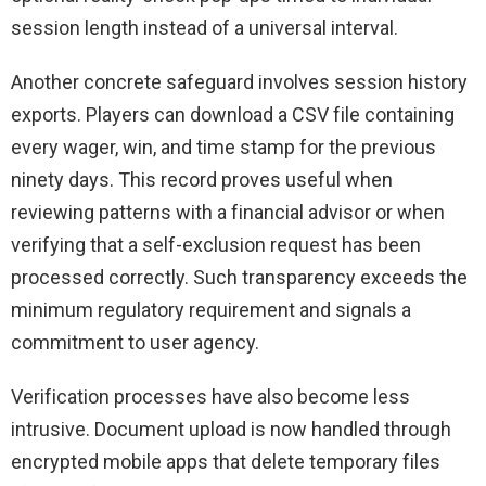
session length instead of a universal interval.
Another concrete safeguard involves session history
exports. Players can download a CSV file containing
every wager, win, and time stamp for the previous
ninety days. This record proves useful when
reviewing patterns with a financial advisor or when
verifying that a self-exclusion request has been
processed correctly. Such transparency exceeds the
minimum regulatory requirement and signals a
commitment to user agency.
Verification processes have also become less
intrusive. Document upload is now handled through
encrypted mobile apps that delete temporary files