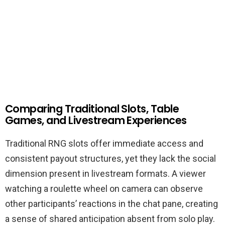
Comparing Traditional Slots, Table
Games, and Livestream Experiences
Traditional RNG slots offer immediate access and
consistent payout structures, yet they lack the social
dimension present in livestream formats. A viewer
watching a roulette wheel on camera can observe
other participants’ reactions in the chat pane, creating
a sense of shared anticipation absent from solo play.