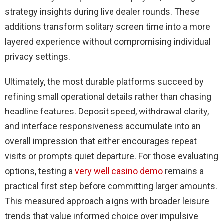
strategy insights during live dealer rounds. These
additions transform solitary screen time into a more
layered experience without compromising individual
privacy settings.
Ultimately, the most durable platforms succeed by
refining small operational details rather than chasing
headline features. Deposit speed, withdrawal clarity,
and interface responsiveness accumulate into an
overall impression that either encourages repeat
visits or prompts quiet departure. For those evaluating
options, testing a
very well casino demo
remains a
practical first step before committing larger amounts.
This measured approach aligns with broader leisure
trends that value informed choice over impulsive