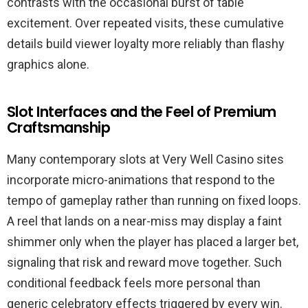
contrasts with the occasional burst of table
excitement. Over repeated visits, these cumulative
details build viewer loyalty more reliably than flashy
graphics alone.
Slot Interfaces and the Feel of Premium
Craftsmanship
Many contemporary slots at Very Well Casino sites
incorporate micro-animations that respond to the
tempo of gameplay rather than running on fixed loops.
A reel that lands on a near-miss may display a faint
shimmer only when the player has placed a larger bet,
signaling that risk and reward move together. Such
conditional feedback feels more personal than
generic celebratory effects triggered by every win.