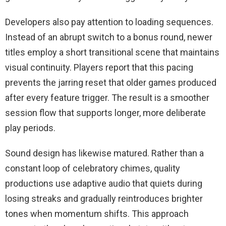
Developers also pay attention to loading sequences.
Instead of an abrupt switch to a bonus round, newer
titles employ a short transitional scene that maintains
visual continuity. Players report that this pacing
prevents the jarring reset that older games produced
after every feature trigger. The result is a smoother
session flow that supports longer, more deliberate
play periods.
Sound design has likewise matured. Rather than a
constant loop of celebratory chimes, quality
productions use adaptive audio that quiets during
losing streaks and gradually reintroduces brighter
tones when momentum shifts. This approach