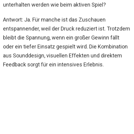
unterhalten werden wie beim aktiven Spiel?
Antwort: Ja. Für manche ist das Zuschauen
entspannender, weil der Druck reduziert ist. Trotzdem
bleibt die Spannung, wenn ein großer Gewinn fällt
oder ein tiefer Einsatz gespielt wird. Die Kombination
aus Sounddesign, visuellen Effekten und direktem
Feedback sorgt für ein intensives Erlebnis.