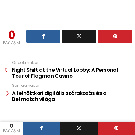
0
PAYLAŞIM
Önceki haber
See
more
Night Shift at the Virtual Lobby: A Personal
Tour of Flagman Casino
Sonraki haber
A felnőttkori digitális szórakozás és a
Betmatch világa
0
PAYLAŞIM