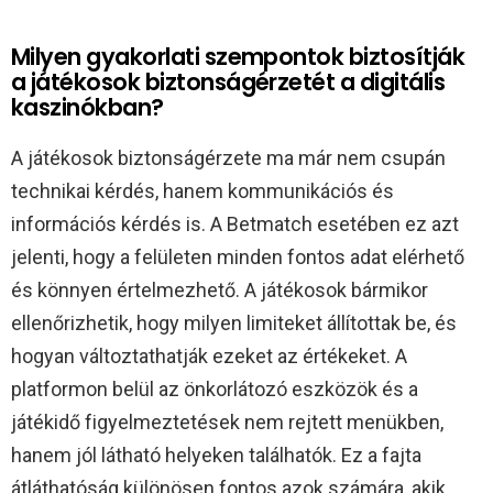
Milyen gyakorlati szempontok biztosítják
a játékosok biztonságérzetét a digitális
kaszinókban?
A játékosok biztonságérzete ma már nem csupán
technikai kérdés, hanem kommunikációs és
információs kérdés is. A Betmatch esetében ez azt
jelenti, hogy a felületen minden fontos adat elérhető
és könnyen értelmezhető. A játékosok bármikor
ellenőrizhetik, hogy milyen limiteket állítottak be, és
hogyan változtathatják ezeket az értékeket. A
platformon belül az önkorlátozó eszközök és a
játékidő figyelmeztetések nem rejtett menükben,
hanem jól látható helyeken találhatók. Ez a fajta
átláthatóság különösen fontos azok számára, akik