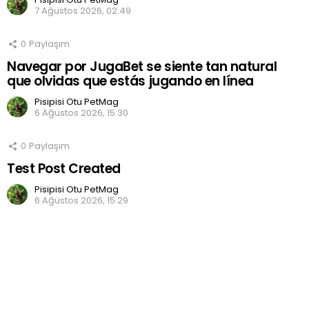
7 Ağustos 2026, 02:49
0
Paylaşım
Navegar por JugaBet se siente tan natural
que olvidas que estás jugando en línea
Pisipisi Otu PetMag
6 Ağustos 2026, 15:30
0
Paylaşım
Test Post Created
Pisipisi Otu PetMag
6 Ağustos 2026, 15:29