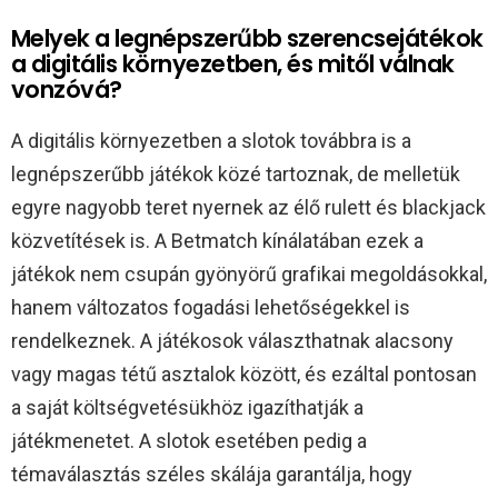
Melyek a legnépszerűbb szerencsejátékok
a digitális környezetben, és mitől válnak
vonzóvá?
A digitális környezetben a slotok továbbra is a
legnépszerűbb játékok közé tartoznak, de melletük
egyre nagyobb teret nyernek az élő rulett és blackjack
közvetítések is. A Betmatch kínálatában ezek a
játékok nem csupán gyönyörű grafikai megoldásokkal,
hanem változatos fogadási lehetőségekkel is
rendelkeznek. A játékosok választhatnak alacsony
vagy magas tétű asztalok között, és ezáltal pontosan
a saját költségvetésükhöz igazíthatják a
játékmenetet. A slotok esetében pedig a
témaválasztás széles skálája garantálja, hogy