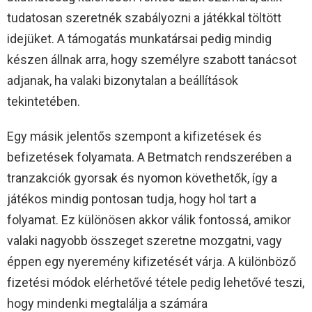
tudatosan szeretnék szabályozni a játékkal töltött
idejüket. A támogatás munkatársai pedig mindig
készen állnak arra, hogy személyre szabott tanácsot
adjanak, ha valaki bizonytalan a beállítások
tekintetében.
Egy másik jelentős szempont a kifizetések és
befizetések folyamata. A Betmatch rendszerében a
tranzakciók gyorsak és nyomon követhetők, így a
játékos mindig pontosan tudja, hogy hol tart a
folyamat. Ez különösen akkor válik fontossá, amikor
valaki nagyobb összeget szeretne mozgatni, vagy
éppen egy nyeremény kifizetését várja. A különböző
fizetési módok elérhetővé tétele pedig lehetővé teszi,
hogy mindenki megtalálja a számára