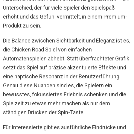
Unterschied, der für viele Spieler den Spielspaß
erhöht und das Gefühl vermittelt, in einem Premium-
Produkt zu sein.
Die Balance zwischen Sichtbarkeit und Eleganz ist es,
die Chicken Road Spiel von einfachen
Automatenspielen abhebt. Statt überfrachteter Grafik
setzt das Spiel auf präzise akzentuierte Effekte und
eine haptische Resonanz in der Benutzerführung.
Genau diese Nuancen sind es, die Spielern ein
bewusstes, fokussiertes Erlebnis schenken und die
Spielzeit zu etwas mehr machen als nur dem
ständigen Drücken der Spin-Taste.
Für Interessierte gibt es ausführliche Eindrücke und