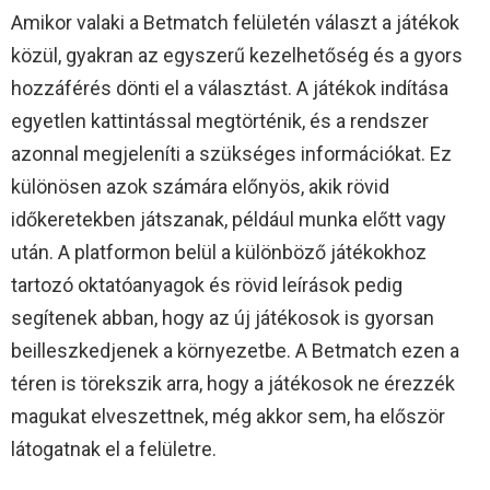
Amikor valaki a Betmatch felületén választ a játékok
közül, gyakran az egyszerű kezelhetőség és a gyors
hozzáférés dönti el a választást. A játékok indítása
egyetlen kattintással megtörténik, és a rendszer
azonnal megjeleníti a szükséges információkat. Ez
különösen azok számára előnyös, akik rövid
időkeretekben játszanak, például munka előtt vagy
után. A platformon belül a különböző játékokhoz
tartozó oktatóanyagok és rövid leírások pedig
segítenek abban, hogy az új játékosok is gyorsan
beilleszkedjenek a környezetbe. A Betmatch ezen a
téren is törekszik arra, hogy a játékosok ne érezzék
magukat elveszettnek, még akkor sem, ha először
látogatnak el a felületre.