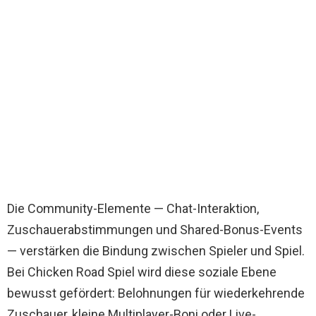
Die Community-Elemente — Chat-Interaktion,
Zuschauerabstimmungen und Shared-Bonus-Events
— verstärken die Bindung zwischen Spieler und Spiel.
Bei Chicken Road Spiel wird diese soziale Ebene
bewusst gefördert: Belohnungen für wiederkehrende
Zuschauer, kleine Multiplayer-Boni oder Live-