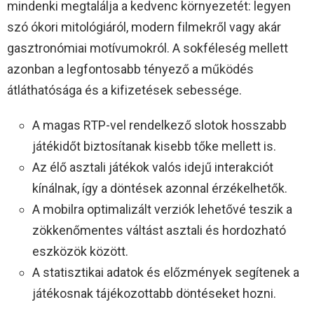
mindenki megtalálja a kedvenc környezetét: legyen
szó ókori mitológiáról, modern filmekről vagy akár
gasztronómiai motívumokról. A sokféleség mellett
azonban a legfontosabb tényező a működés
átláthatósága és a kifizetések sebessége.
A magas RTP-vel rendelkező slotok hosszabb
játékidőt biztosítanak kisebb tőke mellett is.
Az élő asztali játékok valós idejű interakciót
kínálnak, így a döntések azonnal érzékelhetők.
A mobilra optimalizált verziók lehetővé teszik a
zökkenőmentes váltást asztali és hordozható
eszközök között.
A statisztikai adatok és előzmények segítenek a
játékosnak tájékozottabb döntéseket hozni.