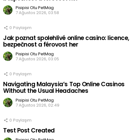
Pisipisi Otu PetMag
7 Ağustos 2026, 03:58
0
Paylaşım
Jak poznat spolehlivé online casino: licence,
bezpečnost a férovost her
Pisipisi Otu PetMag
7 Ağustos 2026, 03:05
0
Paylaşım
Navigating Malaysia’s Top Online Casinos
Without the Usual Headaches
Pisipisi Otu PetMag
7 Ağustos 2026, 02:49
0
Paylaşım
Test Post Created
Pisipisi Otu PetMag