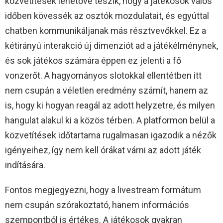
közvetítések lehetővé teszik, hogy a játékosok valós
időben kövessék az osztók mozdulatait, és egyúttal
chatben kommunikáljanak más résztvevőkkel. Ez a
kétirányú interakció új dimenziót ad a játékélménynek,
és sok játékos számára éppen ez jelenti a fő
vonzerőt. A hagyományos slotokkal ellentétben itt
nem csupán a véletlen eredmény számít, hanem az
is, hogy ki hogyan reagál az adott helyzetre, és milyen
hangulat alakul ki a közös térben. A platformon belül a
közvetítések időtartama rugalmasan igazodik a nézők
igényeihez, így nem kell órákat várni az adott játék
indítására.
Fontos megjegyezni, hogy a livestream formátum
nem csupán szórakoztató, hanem információs
szempontból is értékes. A játékosok gyakran