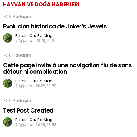
HAYVAN VE DOĞA HABERLERI
0
Paylaşım
Evolución histórica de Joker’s Jewels
Pisipisi Otu PetMag
7 Ağustos 2026, 15:21
0
Paylaşım
Cette page invite à une navigation fluide sans
détour ni complication
Pisipisi Otu PetMag
7 Ağustos 2026, 13:59
0
Paylaşım
Test Post Created
Pisipisi Otu PetMag
7 Ağustos 2026, 13:58