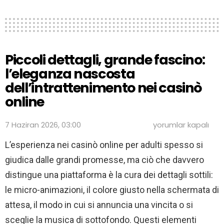
Piccoli dettagli, grande fascino:
l’eleganza nascosta
dell’intrattenimento nei casinò
online
Piccoli
7 Haziran 2026, 03:00
yorumlar kapalı
dettagli,
grande
L’esperienza nei casinò online per adulti spesso si
fascino:
giudica dalle grandi promesse, ma ciò che davvero
l’eleganza
nascosta
distingue una piattaforma è la cura dei dettagli sottili:
dell’intrattenimen
nei
le micro-animazioni, il colore giusto nella schermata di
casinò
attesa, il modo in cui si annuncia una vincita o si
online
için
sceglie la musica di sottofondo. Questi elementi