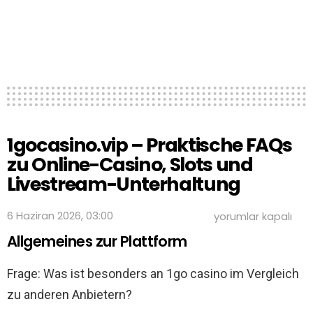
1gocasino.vip – Praktische FAQs
zu Online-Casino, Slots und
Livestream-Unterhaltung
1gocasino.vip
6 Haziran 2026, 03:00
yorumlar kapalı
–
Allgemeines zur Plattform
Praktische
FAQs
zu
Frage: Was ist besonders an 1go casino im Vergleich
Online-
Casino,
zu anderen Anbietern?
Slots