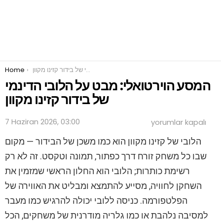
You are here:
Home
המסע הוירטואלי: מבט על הלובי הדינמי של בידור קזינו מקוון
המסע הוירטואלי: מבט על הלובי הדינמי
של בידור קזינו מקוון
המסע
7 Haziran 2026, 03:00
yorumlar kapalı
הוירטואלי:
מבט
הלובי של קזינו מקוון הוא כמו משכן של הבידור — מקום
על
שבו כל משחק זורח דרך כפתור, תמונה וטקסט. זה לא רק
הלובי
הדינמי
רשימת כותרות; הלובי הוא החלון הראשי שמזמין את
של
בידור
השחקן לחוויה, מסייע להתמצא ומבליט את האווירה של
קזינו
הפלטפורמה. כניסה ללובי יכולה להרגיש כמו מעבר
מקוון
için
למסיבה נלהבת או כמו גלריה מודרנית של משחקים, הכל