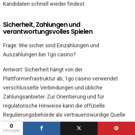
Kandidaten schnell wieder findest.
Sicherheit, Zahlungen und
verantwortungsvolles Spielen
Frage: Wie sicher sind Einzahlungen und
Auszahlungen bei 1go casino?
Antwort: Sicherheit hängt von der
Plattforminfrastruktur ab; 1go casino verwendet
verschlüsselte Verbindungen und übliche
Zahlungsanbieter. Zur Orientierung und für
regulatorische Hinweise kann die offizielle
Regulierungsbehörde als vertrauenswürdige Quelle
dienen:
https://www.gamblingcommission.gov.uk/
,
0
PAYLAŞIM
die Informationen zu Lizenzierung, Transparenz und